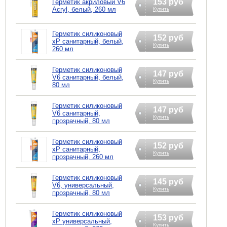
153 руб
Герметик акриловый V6
Acryl, белый, 260 мл
Купить
Герметик силиконовый
152 руб
xP санитарный, белый,
Купить
260 мл
Герметик силиконовый
147 руб
V6 санитарный, белый,
Купить
80 мл
Герметик силиконовый
147 руб
V6 санитарный,
Купить
прозрачный, 80 мл
Герметик силиконовый
152 руб
xP санитарный,
Купить
прозрачный, 260 мл
Герметик силиконовый
145 руб
V6, универсальный,
Купить
прозрачный, 80 мл
Герметик силиконовый
153 руб
xP универсальный,
Купить