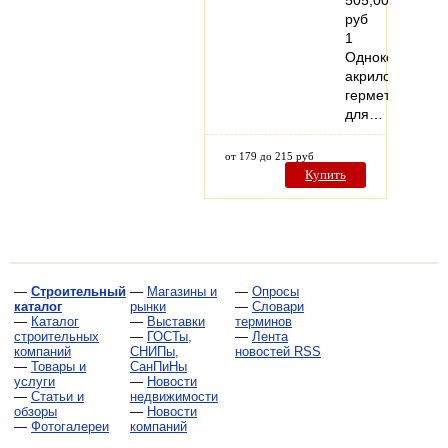
505,00
руб
1
Однокомпонен
акриловый
герметик
для…
от 179 до 215 руб
Купить
—
Строительный
—
Магазины и
—
Опросы
каталог
рынки
—
Словари
—
Каталог
—
Выставки
терминов
строительных
—
ГОСТы,
—
Лента
компаний
СНИПы,
новостей RSS
—
Товары и
СанПиНы
услуги
—
Новости
—
Статьи и
недвижимости
обзоры
—
Новости
—
Фотогалереи
компаний