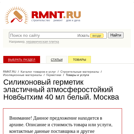
строительство
ремонт
дом и дача
Искать
везде
Например,
керамическая плитка
ВЫБРАТЬ РАЗДЕЛ
СТАТЬИ
ТОВАРЫ
КАТАЛОГ КОМПАНИЙ
RMNT.RU
/
Каталог товаров и услуг
/
Строительные материалы
/
Изоляционные материалы
/
Герметики
/
Товары и услуги
Силиконовый герметик
эластичный атмосферостойкий
Новбытхим 40 мл белый
. Москва
Внимание! Данное предложение находится в
архиве. Описание и стоимость товара или услуги,
контактные данные поставщика и другие