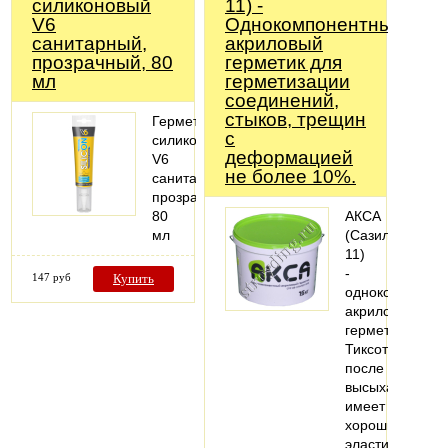
силиконовый
11) -
V6
Однокомпонентный
санитарный,
акриловый
прозрачный, 80
герметик для
мл
герметизации
соединений,
стыков, трещин
Герметик
с
силиконовый
деформацией
V6
не более 10%.
санитарный,
прозрачный,
80
АКСА
мл
(Сазиласт
11)
-
147 руб
Купить
однокомпонент
акриловый
герметик.
Тиксотропен,
после
высыхания
имеет
хорошие
эластичные