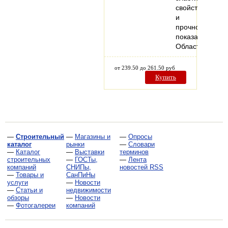
свойства
и
прочностные
показатели.
Область…
от 239.50 до 261.50 руб
Купить
—
Строительный
—
Магазины и
—
Опросы
каталог
рынки
—
Словари
—
Каталог
—
Выставки
терминов
строительных
—
ГОСТы,
—
Лента
компаний
СНИПы,
новостей RSS
—
Товары и
СанПиНы
услуги
—
Новости
—
Статьи и
недвижимости
обзоры
—
Новости
—
Фотогалереи
компаний