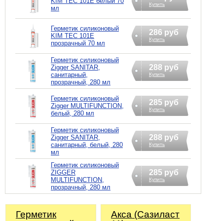
KIM TEC 101Е белый 70
Купить
мл
Герметик силиконовый
286 руб
KIM TEC 101Е
Купить
прозрачный 70 мл
Герметик силиконовый
288 руб
Zigger SANITAR,
санитарный,
Купить
прозрачный, 280 мл
Герметик силиконовый
285 руб
Zigger MULTIFUNCTION,
Купить
белый, 280 мл
Герметик силиконовый
288 руб
Zigger SANITAR,
санитарный, белый, 280
Купить
мл
Герметик силиконовый
285 руб
ZIGGER
MULTIFUNCTION,
Купить
прозрачный, 280 мл
Герметик
Акса (Сазиласт