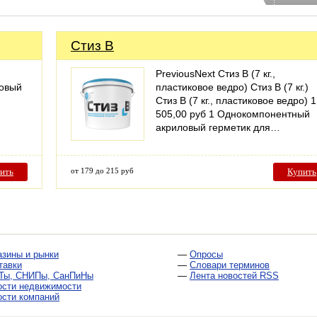
Стиз В
PreviousNext Стиз В (7 кг.,
новый
пластиковое ведро) Стиз В (7 кг.)
Стиз В (7 кг., пластиковое ведро) 1
505,00 руб 1 Однокомпонентный
акриловый герметик для…
ить
от 179 до 215 руб
Купить
азины и рынки
—
Опросы
тавки
—
Словари терминов
Ты, СНИПы, СанПиНы
—
Лента новостей RSS
ости недвижимости
ости компаний