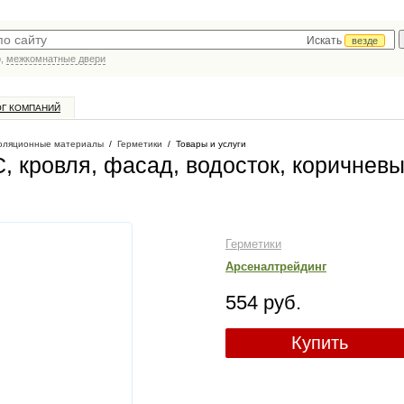
Искать
везде
р,
межкомнатные двери
ОГ КОМПАНИЙ
оляционные материалы
/
Герметики
/
Товары и услуги
, кровля, фасад, водосток, коричневы
Герметики
Арсеналтрейдинг
554 руб.
Купить