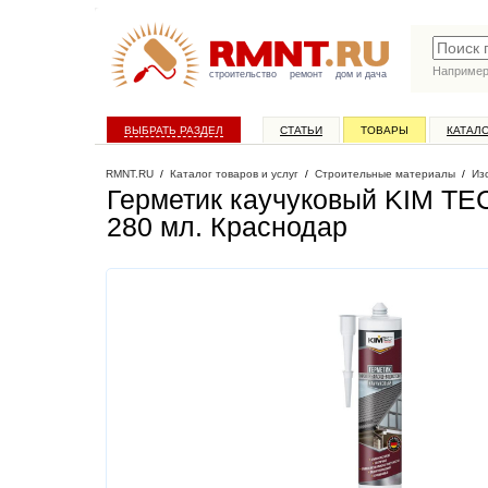
Наприме
строительство
ремонт
дом и дача
ВЫБРАТЬ РАЗДЕЛ
СТАТЬИ
ТОВАРЫ
КАТАЛ
RMNT.RU
/
Каталог товаров и услуг
/
Строительные материалы
/
Из
Герметик каучуковый KIM TEC
280 мл
. Краснодар