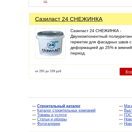
Сазиласт 24 СНЕЖИНКА
Сазиласт 24 СНЕЖИНКА -
Двухкомпонентный полиурета
герметик для фасадных швов с
деформацией до 25% в зимний
период.
от 295 до 339 руб
Куп
—
Строительный каталог
—
Маг
—
Каталог строительных компаний
—
Выс
—
Товары и услуги
—
ГОС
—
Статьи и обзоры
—
Нов
—
Фотогалереи
—
Нов