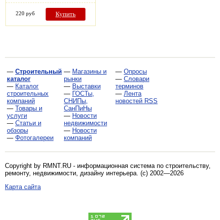
220 руб
Купить
—
Строительный
—
Магазины и
—
Опросы
каталог
рынки
—
Словари
—
Каталог
—
Выставки
терминов
строительных
—
ГОСТы,
—
Лента
компаний
СНИПы,
новостей RSS
—
Товары и
СанПиНы
услуги
—
Новости
—
Статьи и
недвижимости
обзоры
—
Новости
—
Фотогалереи
компаний
Copyright by RMNT.RU - информационная система по
строительству,
ремонту, недвижимости, дизайну интерьера
. (c) 2002—2026
Карта сайта