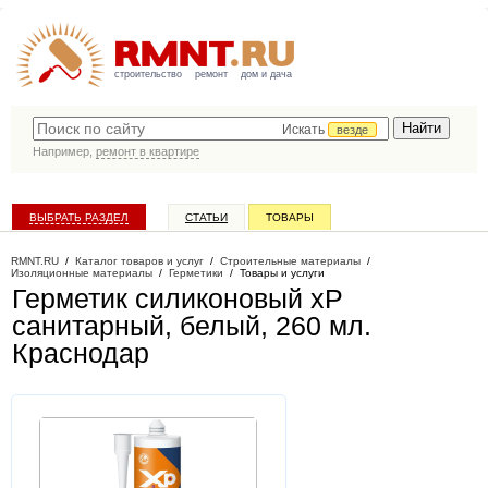
строительство
ремонт
дом и дача
Искать
везде
Например,
ремонт в квартире
ВЫБРАТЬ РАЗДЕЛ
СТАТЬИ
ТОВАРЫ
КАТАЛОГ КОМПАНИЙ
RMNT.RU
/
Каталог товаров и услуг
/
Строительные материалы
/
Изоляционные материалы
/
Герметики
/
Товары и услуги
Герметик силиконовый xP
санитарный, белый, 260 мл
.
Краснодар