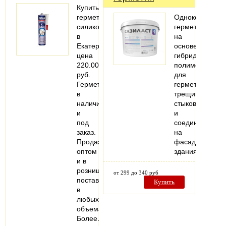
Купить
герметик
Однокомпонен
силиконовый
герметик
в
на
Екатеринбурге,
основе
цена
гибридного
220.00
полимера,
руб.
для
Герметик
герметизация
в
трещин,
наличии
стыков
и
и
под
соединений
заказ.
на
Продажа
фасадах
оптом
здания.
и в
розницу,
от 299 до 340 руб
поставки
Купить
в
любых
объемах.
Более…