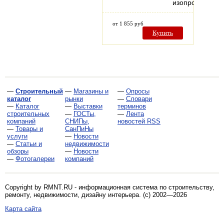
изопропиловы
от 1 855 руб
Купить
—
Строительный
—
Магазины и
—
Опросы
каталог
рынки
—
Словари
—
Каталог
—
Выставки
терминов
строительных
—
ГОСТы,
—
Лента
компаний
СНИПы,
новостей RSS
—
Товары и
СанПиНы
услуги
—
Новости
—
Статьи и
недвижимости
обзоры
—
Новости
—
Фотогалереи
компаний
Copyright by RMNT.RU - информационная система по
строительству,
ремонту, недвижимости, дизайну интерьера
. (c) 2002—2026
Карта сайта