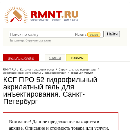
строительство
ремонт
дом и дача
Искать
везде
Например,
бурение скважин
ВЫБРАТЬ РАЗДЕЛ
СТАТЬИ
ТОВАРЫ
КАТАЛОГ КОМПАНИЙ
RMNT.RU
/
Каталог товаров и услуг
/
Строительные материалы
/
Изоляционные материалы
/
Гидроизоляция
/
Товары и услуги
КСГ ПРО 52 гидрофильный
акрилатный гель для
инъектирования
. Санкт-
Петербург
Внимание! Данное предложение находится в
архиве. Описание и стоимость товара или услуги,