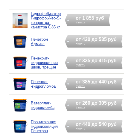
Гидрофобизатор
от 1 855 руб
ГидрофобNeo-S-
концентрат,
Купить
канистра 0,85 кг
от 420 до 535 руб
Пенетрон
Адмикс
Купить
Пенекрит-
от 335 до 415 руб
гидроизоляция
Купить
швов, трещин
от 385 до 440 руб
Пенеплаг
-гидропломба
Купить
от 260 до 305 руб
Ватерплаг-
гидропломба
Купить
Проникающая
от 440 до 540 руб
гидроизоляция
Купить
Пенетрон