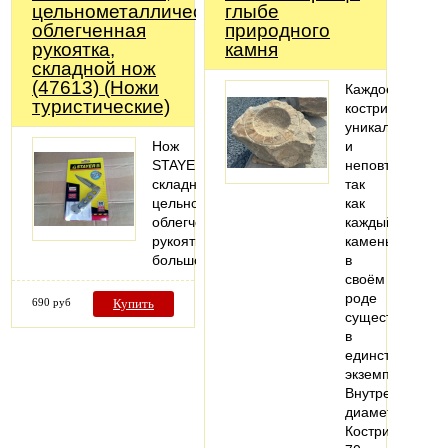
цельнометаллическая
глыбе
облегченная
природного
рукоятка,
камня
складной нож
(47613) (Ножи
Каждое
туристические)
кострище
уникально
Нож
и
STAYER
неповторимо
складной,
так
цельнометаллическая
как
облегченная
каждый
рукоятка,
камень
большой
в
своём
роде
690 руб
Купить
существует
в
единственном
экземпляре.
Внутренний
диаметр
Кострища: