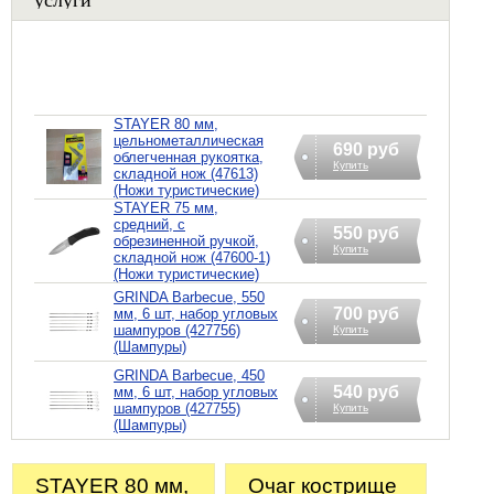
STAYER 80 мм,
цельнометаллическая
690 руб
облегченная рукоятка,
Купить
складной нож (47613)
(Ножи туристические)
STAYER 75 мм,
средний, с
550 руб
обрезиненной ручкой,
Купить
складной нож (47600-1)
(Ножи туристические)
GRINDA Barbecue, 550
700 руб
мм, 6 шт, набор угловых
шампуров (427756)
Купить
(Шампуры)
GRINDA Barbecue, 450
540 руб
мм, 6 шт, набор угловых
шампуров (427755)
Купить
(Шампуры)
STAYER 80 мм,
Очаг кострище