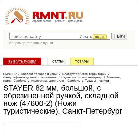
строительство
ремонт
дом и дача
Искать
везде
Например,
тепловые пушки
ВЫБРАТЬ РАЗДЕЛ
СТАТЬИ
ТОВАРЫ
КАТАЛОГ КОМПАНИЙ
RMNT.RU
/
Каталог товаров и услуг
/
Благоустройство территории
/
Ландшафтный дизайн, озеленение
/
Садово-парковый интерьер
/
Мангалы,
грили, барбекю
/
Аксессуары для гриля и барбекю
/
Товары и услуги
STAYER 82 мм, большой, с
обрезиненной ручкой, складной
нож (47600-2) (Ножи
туристические)
. Санкт-Петербург