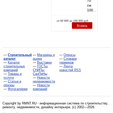
70
см
100…
от 60 000 до 100 000 руб
Купить
—
Строительный
—
Магазины и
—
Опросы
каталог
рынки
—
Словари
—
Каталог
—
Выставки
терминов
строительных
—
ГОСТы,
—
Лента
компаний
СНИПы,
новостей RSS
—
Товары и
СанПиНы
услуги
—
Новости
—
Статьи и
недвижимости
обзоры
—
Новости
—
Фотогалереи
компаний
Copyright by RMNT.RU - информационная система по
строительству,
ремонту, недвижимости, дизайну интерьера
. (c) 2002—2026