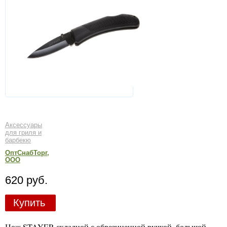
Аксессуары
для гриля и
барбекю
ОптСнабТорг,
ООО
620 руб.
Купить
Нож STAYER складной с обрезиненной ручкой, большой