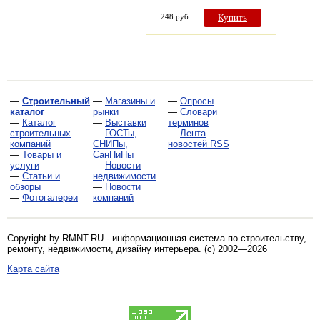
248 руб
Купить
—
Строительный
—
Магазины и
—
Опросы
каталог
рынки
—
Словари
—
Каталог
—
Выставки
терминов
строительных
—
ГОСТы,
—
Лента
компаний
СНИПы,
новостей RSS
—
Товары и
СанПиНы
услуги
—
Новости
—
Статьи и
недвижимости
обзоры
—
Новости
—
Фотогалереи
компаний
Copyright by RMNT.RU - информационная система по
строительству,
ремонту, недвижимости, дизайну интерьера
. (c) 2002—2026
Карта сайта