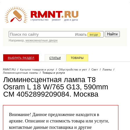
строительство
ремонт
дом и дача
Искать
везде
Например,
межкомнатные двери
ВЫБРАТЬ РАЗДЕЛ
СТАТЬИ
ТОВАРЫ
КАТАЛОГ КОМПАНИЙ
RMNT.RU
/
Каталог товаров и услуг
/
Обустройство и уют
/
Свет
/
Лампы
/
Люминесцентные лампы
/
Товары и услуги
Люминесцентная лампа T8
Osram L 18 W/765 G13, 590mm
СМ 4052899209084
. Москва
Внимание! Данное предложение находится в
архиве. Описание и стоимость товара или услуги,
контактные данные поставщика и другие