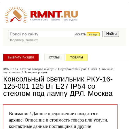
строительство
ремонт
дом и дача
Искать
везде
Например,
ламинат
ВЫБРАТЬ РАЗДЕЛ
СТАТЬИ
ТОВАРЫ
КАТАЛОГ КОМПАНИЙ
RMNT.RU
/
Каталог товаров и услуг
/
Обустройство и уют
/
Свет
/
Уличные
светильники
/
Товары и услуги
Консольный светильник РКУ-16-
125-001 125 Вт Е27 IP54 со
стеклом под лампу ДРЛ
. Москва
Внимание! Данное предложение находится в
архиве. Описание и стоимость товара или услуги,
контактные данные поставщика и другие