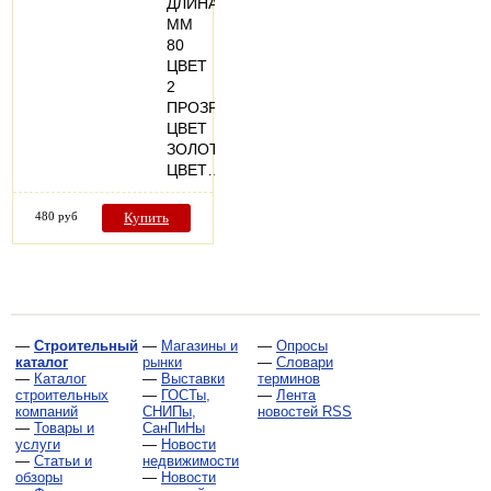
ДЛИНА,
ММ
80
ЦВЕТ
2
ПРОЗРАЧНЫЙ
ЦВЕТ
ЗОЛОТО
ЦВЕТ…
480 руб
Купить
—
Строительный
—
Магазины и
—
Опросы
каталог
рынки
—
Словари
—
Каталог
—
Выставки
терминов
строительных
—
ГОСТы,
—
Лента
компаний
СНИПы,
новостей RSS
—
Товары и
СанПиНы
услуги
—
Новости
—
Статьи и
недвижимости
обзоры
—
Новости