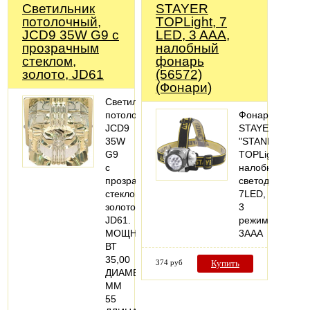
Светильник
STAYER
потолочный,
TOPLight, 7
JCD9 35W G9 с
LED, 3 AAA,
прозрачным
налобный
стеклом,
фонарь
золото, JD61
(56572)
(Фонари)
Светильник
потолочный:
Фонарь
JCD9
STAYER
35W
"STANDARD"
G9
TOPLight
с
налобный
прозрачным
светодиодный,
стеклом,
7LED,
золото,
3
JD61.
режима,
МОЩНОСТЬ,
3ААА
ВТ
35,00
374 руб
Купить
ДИАМЕТР,
ММ
55