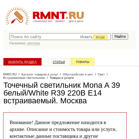
строительство
ремонт
дом и дача
Искать
везде
Например,
ипотека
ВЫБРАТЬ РАЗДЕЛ
СТАТЬИ
ТОВАРЫ
КАТАЛОГ КОМПАНИЙ
RMNT.RU
/
Каталог товаров и услуг
/
Обустройство и уют
/
Свет
/
Встраиваемые светильники
/
Товары и услуги
Точечный светильник Mona A 39
белый/White R39 220В Е14
встраиваемый
. Москва
Внимание! Данное предложение находится в
архиве. Описание и стоимость товара или услуги,
контактные данные поставщика и другие