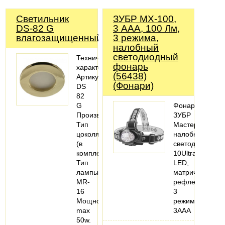
Светильник
ЗУБР МХ-100,
DS-82 G
3 AAA, 100 Лм,
влагозащищенный
3 режима,
налобный
светодиодный
Технические
фонарь
характеристики:
(56438)
Артикул:
(Фонари)
DS
82
G
Фонарь
Производитель:Светкомплект
ЗУБР
Тип
Мастер
цоколя:GU5,3
налобный
(в
светодиодный,
комплекте)
10Ultra
Тип
LED,
лампы:
матричный
MR-
рефлектор,
16
3
Мощность:
режима,
max
3ААА
50w.