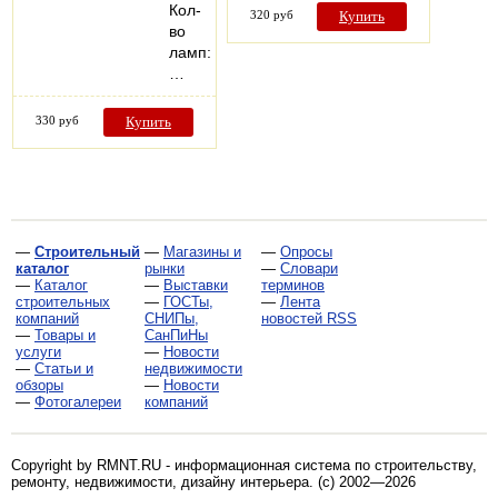
Кол-
320 руб
Купить
во
ламп:
…
330 руб
Купить
—
Строительный
—
Магазины и
—
Опросы
каталог
рынки
—
Словари
—
Каталог
—
Выставки
терминов
строительных
—
ГОСТы,
—
Лента
компаний
СНИПы,
новостей RSS
—
Товары и
СанПиНы
услуги
—
Новости
—
Статьи и
недвижимости
обзоры
—
Новости
—
Фотогалереи
компаний
Copyright by RMNT.RU - информационная система по
строительству,
ремонту, недвижимости, дизайну интерьера
. (c) 2002—2026