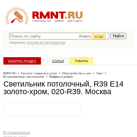
строительство
ремонт
дом и дача
Искать
везде
Например,
потолок из гипсокартона
ВЫБРАТЬ РАЗДЕЛ
СТАТЬИ
ТОВАРЫ
КАТАЛОГ КОМПАНИЙ
RMNT.RU
/
Каталог товаров и услуг
/
Обустройство и уют
/
Свет
/
Встраиваемые светильники
/
Товары и услуги
Светильник потолочный, R39 E14
золото-хром, 020-R39
. Москва
Встраиваемые