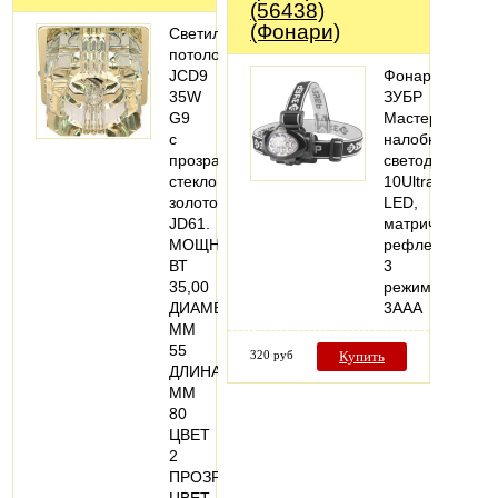
(56438)
(Фонари)
Светильник
потолочный:
JCD9
Фонарь
35W
ЗУБР
G9
Мастер
с
налобный
прозрачным
светодиодный,
стеклом,
10Ultra
золото,
LED,
JD61.
матричный
МОЩНОСТЬ,
рефлектор,
ВТ
3
35,00
режима,
ДИАМЕТР,
3ААА
ММ
55
320 руб
Купить
ДЛИНА,
ММ
80
ЦВЕТ
2
ПРОЗРАЧНЫЙ
ЦВЕТ