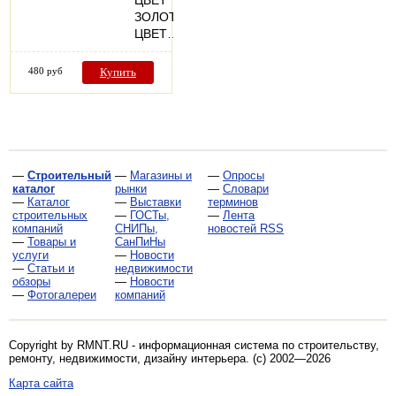
ЗОЛОТО
ЦВЕТ…
480 руб
Купить
—
Строительный
—
Магазины и
—
Опросы
каталог
рынки
—
Словари
—
Каталог
—
Выставки
терминов
строительных
—
ГОСТы,
—
Лента
компаний
СНИПы,
новостей RSS
—
Товары и
СанПиНы
услуги
—
Новости
—
Статьи и
недвижимости
обзоры
—
Новости
—
Фотогалереи
компаний
Copyright by RMNT.RU - информационная система по
строительству,
ремонту, недвижимости, дизайну интерьера
. (c) 2002—2026
Карта сайта