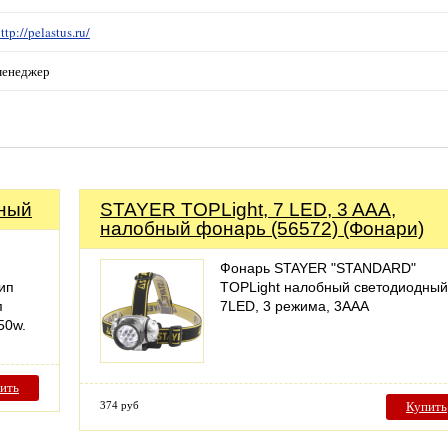
ttp://pelastus.ru/
менеджер
нный
STAYER TOPLight, 7 LED, 3 AAA,
налобный фонарь (56572) (Фонари)
Фонарь STAYER "STANDARD"
ип
TOPLight налобный светодиодный
п
7LED, 3 режима, 3ААА
50w.
ить
374 руб
Купить