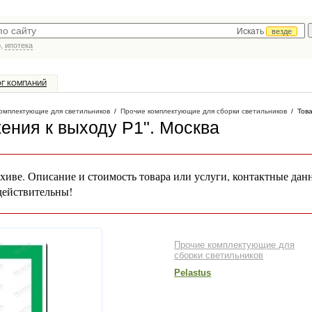
Искать
везде
р,
ипотека
ОГ КОМПАНИЙ
омплектующие для светильников
/
Прочие комплектующие для сборки светильников
/
Това
ения к выходу Р1"
. Москва
хиве. Описание и стоимость товара или услуги, контактные дан
действительны!
Прочие комплектующие для
сборки светильников
Pelastus