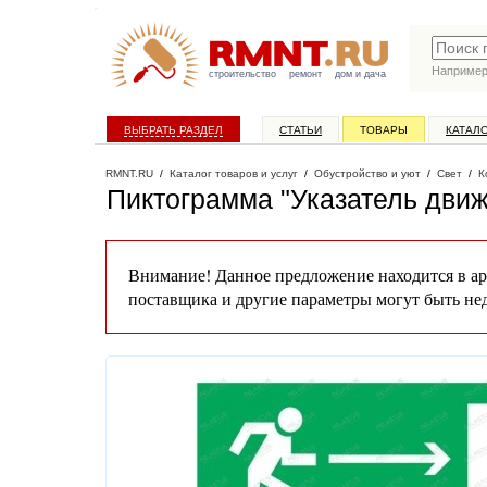
Наприме
строительство
ремонт
дом и дача
ВЫБРАТЬ РАЗДЕЛ
СТАТЬИ
ТОВАРЫ
КАТАЛ
RMNT.RU
/
Каталог товаров и услуг
/
Обустройство и уют
/
Свет
/
К
Пиктограмма "Указатель движ
Внимание! Данное предложение находится в ар
поставщика и другие параметры могут быть не