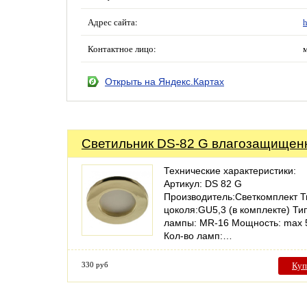
Адрес сайта:
h
Контактное лицо:
Открыть на Яндекс.Картах
Светильник DS-82 G влагозащище
Технические характеристики:
Артикул: DS 82 G
Производитель:Светкомплект Т
цоколя:GU5,3 (в комплекте) Ти
лампы: MR-16 Мощность: max 
Кол-во ламп:…
330 руб
Куп