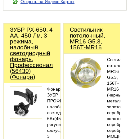
Открыть на Яндекс.Картах
ЗУБР РХ-650, 4
Светильник
AA, 450 Лм, 3
потолочный,
режима,
MR16 G5.3,
налобный
156Т-MR16
светодиодный
фонарь,
Светильник
Профессионал
потолочный,
(56430)
MR16
(Фонари)
G5.3,
156Т-
Фонарь
MR16
ЗУБР
(черный
ПРОФИ
металлик-
налобный
золото,матовое
светодиодный,
серебро-
6Вт(450Лм),
золото,титан-
регулируемый
серебро,хром-
фокус,
серебро)
3
МОЩНОСТЬ,