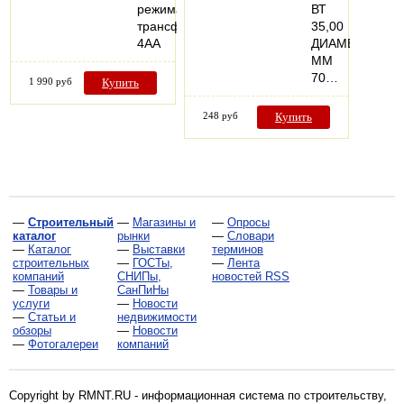
режима,
ВТ
трансформер,
35,00
4АА
ДИАМЕТР,
ММ
70…
1 990 руб
Купить
248 руб
Купить
—
Строительный
—
Магазины и
—
Опросы
каталог
рынки
—
Словари
—
Каталог
—
Выставки
терминов
строительных
—
ГОСТы,
—
Лента
компаний
СНИПы,
новостей RSS
—
Товары и
СанПиНы
услуги
—
Новости
—
Статьи и
недвижимости
обзоры
—
Новости
—
Фотогалереи
компаний
Copyright by RMNT.RU - информационная система по
строительству,