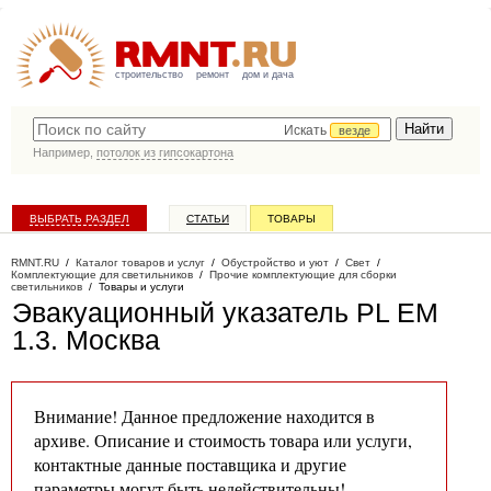
строительство
ремонт
дом и дача
Искать
везде
Например,
потолок из гипсокартона
ВЫБРАТЬ РАЗДЕЛ
СТАТЬИ
ТОВАРЫ
КАТАЛОГ КОМПАНИЙ
RMNT.RU
/
Каталог товаров и услуг
/
Обустройство и уют
/
Свет
/
Комплектующие для светильников
/
Прочие комплектующие для сборки
светильников
/
Товары и услуги
Эвакуационный указатель PL EM
1.3
. Москва
Внимание! Данное предложение находится в
архиве. Описание и стоимость товара или услуги,
контактные данные поставщика и другие
параметры могут быть недействительны!