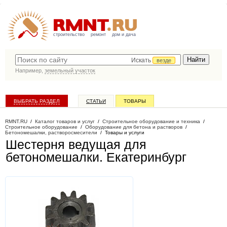
строительство
ремонт
дом и дача
Искать
везде
Например,
земельный участок
ВЫБРАТЬ РАЗДЕЛ
СТАТЬИ
ТОВАРЫ
КАТАЛОГ КОМПАНИЙ
RMNT.RU
/
Каталог товаров и услуг
/
Строительное оборудование и техника
/
Строительное оборудование
/
Оборудование для бетона и растворов
/
Бетономешалки, растворосмесители
/
Товары и услуги
Шестерня ведущая для
бетономешалки
. Екатеринбург