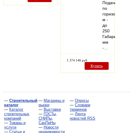
Подача
по
горизонтали,
м -
до
250
Габариты,
мм
-…
1 374 146 руб
Купить
—
Строительный
—
Магазины и
—
Опросы
каталог
рынки
—
Словари
—
Каталог
—
Выставки
терминов
строительных
—
ГОСТы,
—
Лента
компаний
СНИПы,
новостей RSS
—
Товары и
СанПиНы
услуги
—
Новости
—
Статьи и
недвижимости