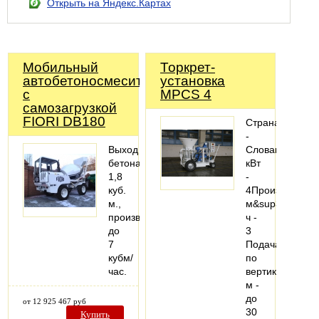
Открыть на Яндекс.Картах
Мобильный
Торкрет-
автобетоносмеситель
установка
с
MPCS 4
самозагрузкой
FIORI DB180
Страна
-
Выход
СловакияМощн
бетона
кВт
1,8
-
куб.
4Производител
м.,
м&sup3;/
производительность
ч -
до
3
7
Подача
кубм/
по
час.
вертикали,
м -
до
от 12 925 467 руб
30
Купить