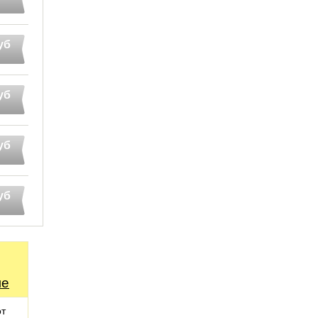
уб
уб
уб
уб
ме
от