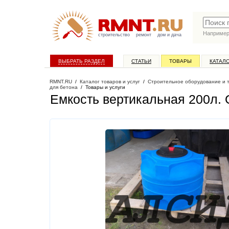
Наприме
строительство
ремонт
дом и дача
ВЫБРАТЬ РАЗДЕЛ
СТАТЬИ
ТОВАРЫ
КАТАЛ
RMNT.RU
/
Каталог товаров и услуг
/
Строительное оборудование и 
для бетона
/
Товары и услуги
Емкость вертикальная 200л
.