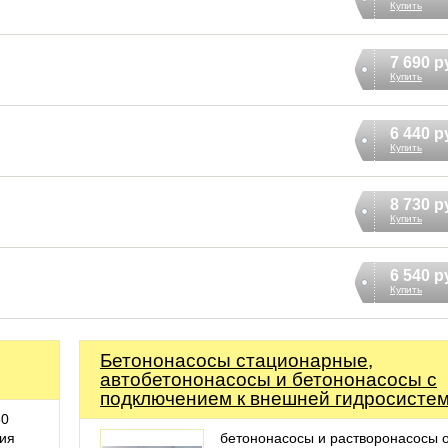
Купить
7 690 р
Купить
6 440 р
Купить
8 730 р
Купить
6 540 р
Купить
Бетононасосы стационарные,
автобетононасосы и бетононасосы с
подключением к внешней гидросисте
30
ния
бетононасосы и растворонасосы 