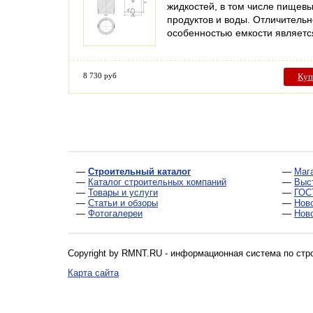
жидкостей, в том числе пищев
продуктов и воды. Отличитель
особенностью емкости являет
8 730 руб
Куп
—
Строительный каталог
—
Маг
—
Каталог строительных компаний
—
Выс
—
Товары и услуги
—
ГОС
—
Статьи и обзоры
—
Нов
—
Фотогалереи
—
Нов
Copyright by RMNT.RU - информационная система по
стр
Карта сайта