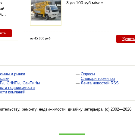
ых
3 до 100 куб.м/час
ной
ся…
ить
от 45 000 руб
Купить
азины и рынки
—
Опросы
тавки
—
Словари терминов
Ты, СНИПы, СанПиНы
—
Лента новостей RSS
ости недвижимости
ости компаний
оительству, ремонту, недвижимости, дизайну интерьера
. (c) 2002—2026