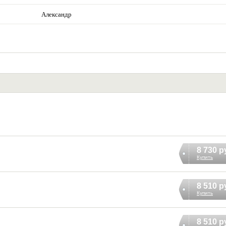
Александр
8 730 р
Купить
8 510 р
Купить
8 510 р