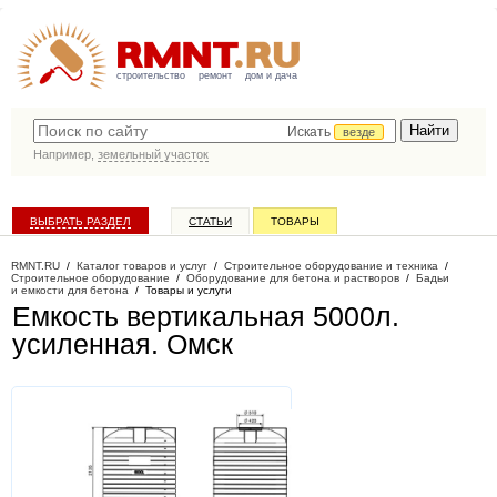
строительство
ремонт
дом и дача
Искать
везде
Например,
земельный участок
ВЫБРАТЬ РАЗДЕЛ
СТАТЬИ
ТОВАРЫ
КАТАЛОГ КОМПАНИЙ
RMNT.RU
/
Каталог товаров и услуг
/
Строительное оборудование и техника
/
Строительное оборудование
/
Оборудование для бетона и растворов
/
Бадьи
и емкости для бетона
/
Товары и услуги
Емкость вертикальная 5000л.
усиленная
. Омск