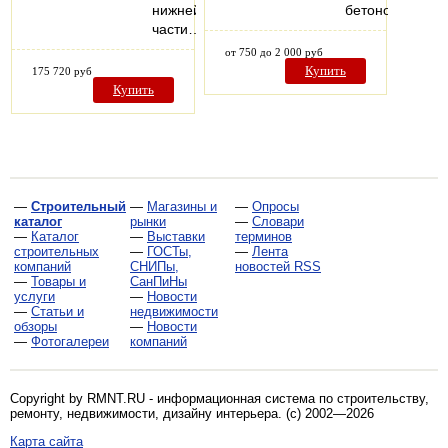
нижней
бетономешалк
части…
от 750 до 2 000 руб
Купить
175 720 руб
Купить
—
Строительный
—
Магазины и
—
Опросы
каталог
рынки
—
Словари
—
Каталог
—
Выставки
терминов
строительных
—
ГОСТы,
—
Лента
компаний
СНИПы,
новостей RSS
—
Товары и
СанПиНы
услуги
—
Новости
—
Статьи и
недвижимости
обзоры
—
Новости
—
Фотогалереи
компаний
Copyright by RMNT.RU - информационная система по
строительству,
ремонту, недвижимости, дизайну интерьера
. (c) 2002—2026
Карта сайта