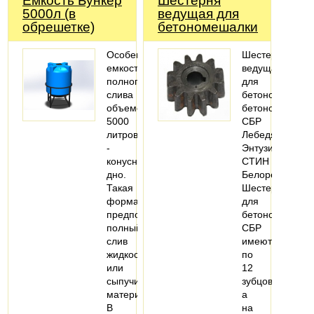
Емкость Бункер
Шестерня
5000л (в
ведущая для
обрешетке)
бетономешалки
Особенность
Шестерня
емкости
ведущая
полного
для
слива
бетономешалки
объемом
бетоносмесите
5000
СБР
литров
Лебедянь,
-
Энтузиаст
конусное
СТИН
дно.
Белорецк.
Такая
Шестерни
форма
для
предполагает
бетономешало
полный
СБР
слив
имеют
жидкости
по
или
12
сыпучих
зубцов,
материалов.
а
В
на