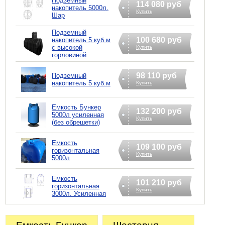
Подземный
114 080 руб
накопитель 5000л.
Купить
Шар
Подземный
100 680 руб
накопитель 5 куб.м
с высокой
Купить
горловиной
98 110 руб
Подземный
накопитель 5 куб.м
Купить
Емкость Бункер
132 200 руб
5000л усиленная
Купить
(без обрешетки)
Емкость
109 100 руб
горизонтальная
Купить
5000л
Емкость
101 210 руб
горизонтальная
Купить
3000л. Усиленная