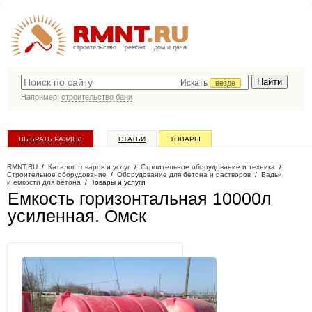
строительство
ремонт
дом и дача
Искать
везде
Например,
строительство бани
ВЫБРАТЬ РАЗДЕЛ
СТАТЬИ
ТОВАРЫ
КАТАЛОГ КОМПАНИЙ
RMNT.RU
/
Каталог товаров и услуг
/
Строительное оборудование и техника
/
Строительное оборудование
/
Оборудование для бетона и растворов
/
Бадьи
и емкости для бетона
/
Товары и услуги
Емкость горизонтальная 10000л
усиленная
. Омск