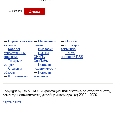
17 020 руб
Купить
—
Строительный
—
Магазины и
—
Опросы
каталог
рынки
—
Словари
—
Каталог
—
Выставки
терминов
строительных
—
ГОСТы,
—
Лента
компаний
СНИПы,
новостей RSS
—
Товары и
СанПиНы
услуги
—
Новости
—
Статьи и
недвижимости
обзоры
—
Новости
—
Фотогалереи
компаний
Copyright by RMNT.RU - информационная система по
строительству,
ремонту, недвижимости, дизайну интерьера
. (c) 2002—2026
Карта сайта