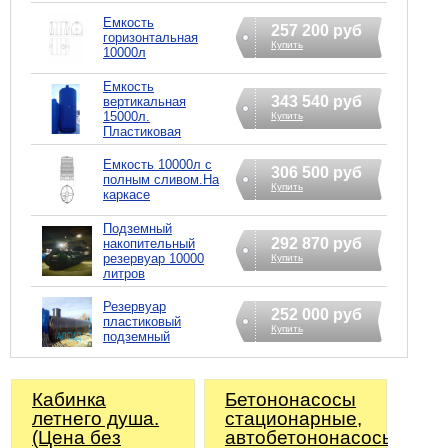
Емкость
257 200 руб
горизонтальная
Купить
10000л
Емкость
343 540 руб
вертикальная
15000л.
Купить
Пластиковая
Емкость 10000л с
306 500 руб
полным сливом.На
Купить
каркасе
Подземный
292 870 руб
накопительный
резервуар 10000
Купить
литров
Резервуар
252 000 руб
пластиковый
Купить
подземный
Кабинка
Бетононасосы
летнего душа.
стационарные,
(Цена без
автобетононасосы