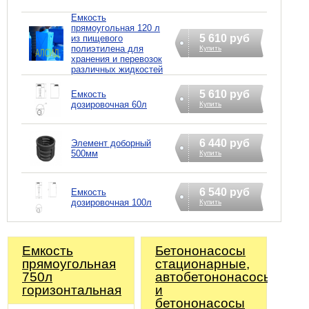
Емкость
прямоугольная 120 л
5 610 руб
из пищевого
полиэтилена для
Купить
хранения и перевозок
различных жидкостей
5 610 руб
Емкость
дозировочная 60л
Купить
6 440 руб
Элемент доборный
500мм
Купить
6 540 руб
Емкость
дозировочная 100л
Купить
Емкость
Бетононасосы
прямоугольная
стационарные,
750л
автобетононасосы
горизонтальная
и
бетононасосы