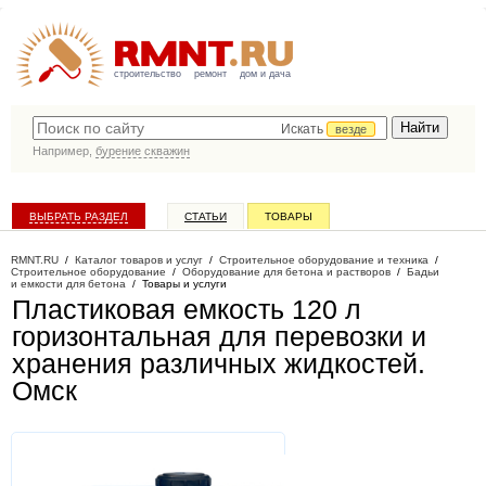
строительство
ремонт
дом и дача
Искать
везде
Например,
бурение скважин
ВЫБРАТЬ РАЗДЕЛ
СТАТЬИ
ТОВАРЫ
КАТАЛОГ КОМПАНИЙ
RMNT.RU
/
Каталог товаров и услуг
/
Строительное оборудование и техника
/
Строительное оборудование
/
Оборудование для бетона и растворов
/
Бадьи
и емкости для бетона
/
Товары и услуги
Пластиковая емкость 120 л
горизонтальная для перевозки и
хранения различных жидкостей
.
Омск