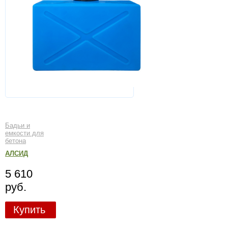
Бадьи и
емкости для
бетона
АЛСИД
5 610
руб.
Купить