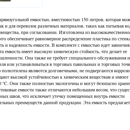
 прямоугольной емкостью, вместимостью 150 литров, которая мо
ак и для перевозок различных материалов, таких как питьевая во
ещества, при согласовании. Изготовлена из высококачественно
то обеспечивает равномерное распределение пластика по стенк
ь и надежность емкости. В комплекте с емкостью идет завинчи
а емкость имеет высокую химическую стойкость, что делает ее
шленности. Она также не требует специального обслуживания 
иля или устанавливаться в торговых павильонах и торговых точк
 полиэтилена являются долговечными, не подвергаются коррози
ладают высокой устойчивостью к химическим веществам и имеют
0 °C. Они также полностью экологичны и могут безопасно храни
тиковые емкости также отличаются небольшим весом, что суще
рных швов, что исключает утечку помещенных внутрь емкости
тельных преимуществ данной продукции. Эта емкость предлагает