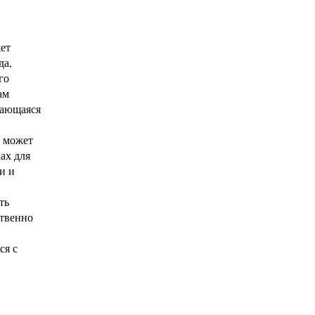
жет
да,
го
ам
вающаяся
и может
ах для
и и
ть
ственно
ся с