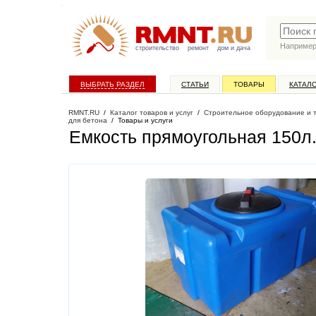
Наприме
строительство
ремонт
дом и дача
ВЫБРАТЬ РАЗДЕЛ
СТАТЬИ
ТОВАРЫ
КАТАЛ
RMNT.RU
/
Каталог товаров и услуг
/
Строительное оборудование и 
для бетона
/
Товары и услуги
Емкость прямоугольная 150л