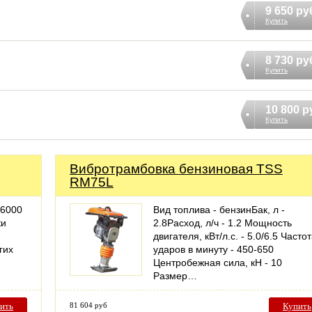
9 650 ру
Купить
8 730 ру
Купить
10 800 р
Купить
Вибротрамбовка бензиновая TSS
RM75L
 6000
Вид топлива - бензинБак, л -
ки
2.8Расход, л/ч - 1.2 Мощность
двигателя, кВт/л.с. - 5.0/6.5 Часто
гих
ударов в минуту - 450-650
Центробежная сила, кН - 10
Размер…
ить
81 604 руб
Купить