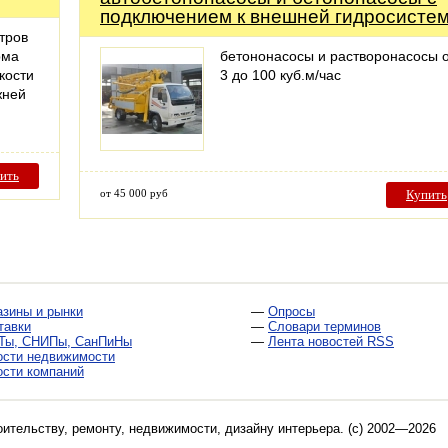
подключением к внешней гидросисте
тров
рма
бетононасосы и растворонасосы 
кости
3 до 100 куб.м/час
жней
ить
от 45 000 руб
Купить
азины и рынки
—
Опросы
тавки
—
Словари терминов
Ты, СНИПы, СанПиНы
—
Лента новостей RSS
ости недвижимости
ости компаний
оительству, ремонту, недвижимости, дизайну интерьера
. (c) 2002—2026