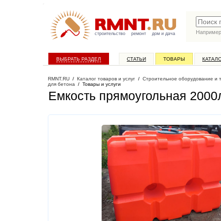
Наприме
строительство
ремонт
дом и дача
ВЫБРАТЬ РАЗДЕЛ
СТАТЬИ
ТОВАРЫ
КАТАЛ
RMNT.RU
/
Каталог товаров и услуг
/
Строительное оборудование и 
для бетона
/
Товары и услуги
Емкость прямоугольная 2000