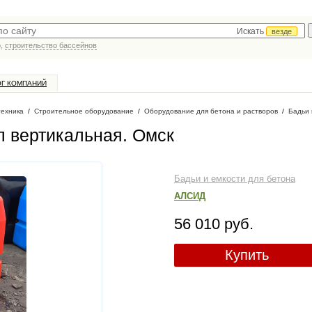
Искать
везде
р,
строительство бассейнов
ОГ КОМПАНИЙ
техника
/
Строительное оборудование
/
Оборудование для бетона и растворов
/
Бадьи 
л вертикальная
. Омск
Бадьи и емкости для бетона
АЛСИД
56 010 руб.
Купить