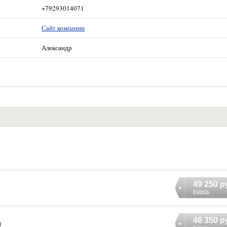
+79293014071
Сайт компании
Александр
49 250 р
Купить
46 350 р
)