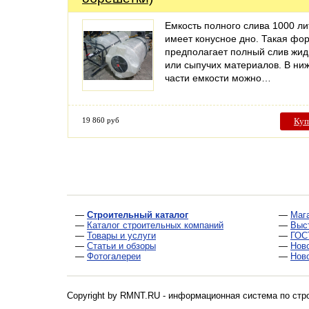
Емкость полного слива 1000 ли
имеет конусное дно. Такая фо
предполагает полный слив жид
или сыпучих материалов. В ни
части емкости можно…
19 860 руб
Куп
—
Строительный каталог
—
Маг
—
Каталог строительных компаний
—
Выс
—
Товары и услуги
—
ГОС
—
Статьи и обзоры
—
Нов
—
Фотогалереи
—
Нов
Copyright by RMNT.RU - информационная система по
стр