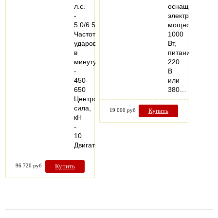
л.с.
оснащаются
-
электродвигат
5.0/6.5
мощностью
Частота
1000
ударов
Вт,
в
питанием
минуту
220
-
В
450-
или
650
380…
Центробежная
сила,
19 000 руб
Купить
кН
-
10
Двигатель…
96 720 руб
Купить