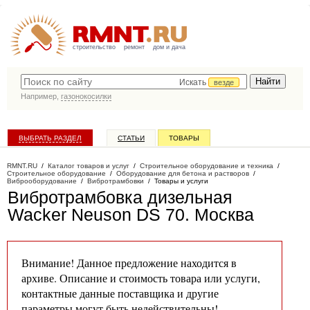
строительство
ремонт
дом и дача
Искать
везде
Например,
газонокосилки
ВЫБРАТЬ РАЗДЕЛ
СТАТЬИ
ТОВАРЫ
КАТАЛОГ КОМПАНИЙ
RMNT.RU
/
Каталог товаров и услуг
/
Строительное оборудование и техника
/
Строительное оборудование
/
Оборудование для бетона и растворов
/
Виброоборудование
/
Вибротрамбовки
/
Товары и услуги
Вибротрамбовка дизельная
Wacker Neuson DS 70
. Москва
Внимание! Данное предложение находится в
архиве. Описание и стоимость товара или услуги,
контактные данные поставщика и другие
параметры могут быть недействительны!