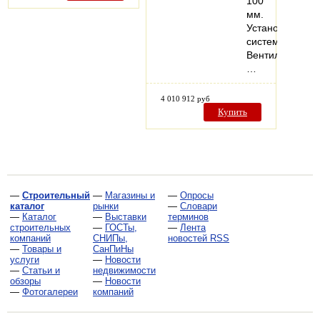
100
мм.
Установленные
системы:
Вентиляция,
…
4 010 912 руб
Купить
—
Строительный
—
Магазины и
—
Опросы
каталог
рынки
—
Словари
—
Каталог
—
Выставки
терминов
строительных
—
ГОСТы,
—
Лента
компаний
СНИПы,
новостей RSS
—
Товары и
СанПиНы
услуги
—
Новости
—
Статьи и
недвижимости
обзоры
—
Новости
—
Фотогалереи
компаний