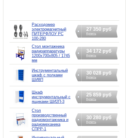
Расходомер
27 350 руб
электромагнитный
ПИТЕРФЛОУ РС
Купить
100-280
Стол монтажника
34 172 руб
радиоаппаратуры
1200х700х805 / 1745
Купить
мм
Инструментальный
30 028 руб
шкаф с полками
Купить
ШИ8П
Шкаф
25 859 руб
инструментальный с
Купить
ящиками ШИ2П-3
Стол
производственный
30 280 руб
радиомонтажника и
Купить
радиомеханика
СПРР-1
Индивидуальный