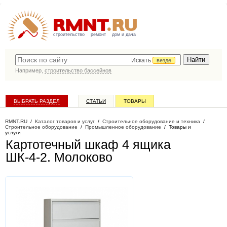
строительство
ремонт
дом и дача
Искать
везде
Например,
строительство бассейнов
ВЫБРАТЬ РАЗДЕЛ
СТАТЬИ
ТОВАРЫ
КАТАЛОГ КОМПАНИЙ
RMNT.RU
/
Каталог товаров и услуг
/
Строительное оборудование и техника
/
Строительное оборудование
/
Промышленное оборудование
/
Товары и
услуги
Картотечный шкаф 4 ящика
ШК-4-2
. Молоково