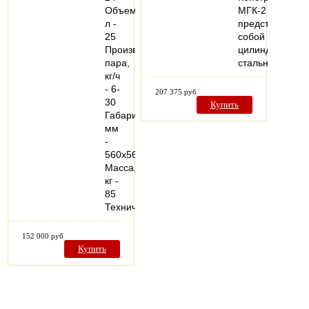
Объем,
МГК-2
л -
представляет
25
собой
Производительность
цилиндрически
пара,
стальной…
кг/ч
- 6-
207 375 руб
30
Купить
Габариты,
мм
-
560х565х880
Масса,
кг -
85
Технические…
152 000 руб
Купить