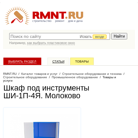
строительство
ремонт
дом и дача
Искать
везде
Например,
как выбрать пластиковое окно
ВЫБРАТЬ РАЗДЕЛ
СТАТЬИ
ТОВАРЫ
КАТАЛОГ КОМПАНИЙ
RMNT.RU
/
Каталог товаров и услуг
/
Строительное оборудование и техника
/
Строительное оборудование
/
Промышленное оборудование
/
Товары и
услуги
Шкаф под инструменты
ШИ-1П-4Я
. Молоково