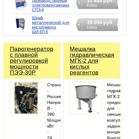
37 455 руб
производственный
электромонтажника
Купить
СПЭ-4
Шкаф
39 054 руб
металлический для
инструмента
Купить
ШИ-6П-6
Парогенератор
Мешалка
с плавной
гидравлическая
регулировкой
МГК-2 для
мощности
кислых
ПЭЭ-30Р
реагентов
Страна
Мешалка
-
гидравлическа
Россия
МГК-2
Напряжение,
предназначена
В -
для
380
смешивания
Мощность,
коагулянтов
кВт
заданной
-
концентрации.
24
Конструктивно