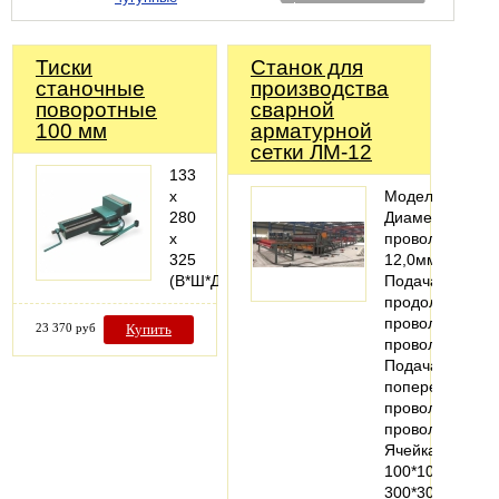
Тиски
Станок для
станочные
производства
поворотные
сварной
100 мм
арматурной
сетки ЛМ-12
133
х
МодельЛМ-12
280
Диаметр
х
проволоки5,0-
325
12,0мм
(В*Ш*Д)
Подача
продольной
проволокиПре
23 370 руб
Купить
проволоки
Подача
поперечной
проволокиПре
проволоки
Ячейка
100*100-
300*300…