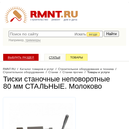
строительство
ремонт
дом и дача
Искать
везде
Например,
триммеры
ВЫБРАТЬ РАЗДЕЛ
СТАТЬИ
ТОВАРЫ
КАТАЛОГ КОМПАНИЙ
RMNT.RU
/
Каталог товаров и услуг
/
Строительное оборудование и техника
/
Строительное оборудование
/
Станки
/
Станки прочие
/
Товары и услуги
Тиски станочные неповоротные
80 мм СТАЛЬНЫЕ
. Молоково