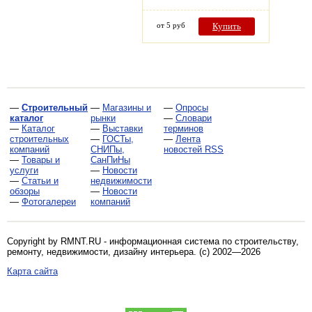
от 5 руб
Купить
—
Строительный
—
Магазины и
—
Опросы
каталог
рынки
—
Словари
—
Каталог
—
Выставки
терминов
строительных
—
ГОСТы,
—
Лента
компаний
СНИПы,
новостей RSS
—
Товары и
СанПиНы
услуги
—
Новости
—
Статьи и
недвижимости
обзоры
—
Новости
—
Фотогалереи
компаний
Copyright by RMNT.RU - информационная система по
строительству,
ремонту, недвижимости, дизайну интерьера
. (c) 2002—2026
Карта сайта