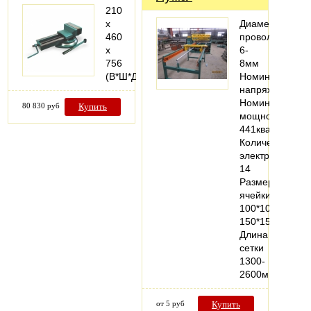
210
х
Диаметр
460
проволоки
х
6-
756
8мм
(В*Ш*Д)
Номинальное
напряжение38
Номинальная
80 830 руб
Купить
мощность
441ква
Количество
электродов
14
Размер
ячейки
100*100-
150*150мм
Длина
сетки
1300-
2600мм…
от 5 руб
Купить