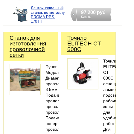
Ленточнопильный
97 200 руб
станок по металлу
PROMA PPS-
Купить
170TH
Станок для
Точило
изготовления
ELITECH CT
проволочной
600C
сетки
Точило
Пункт
ELITECH
МодельЛМ-189
CT
Диаметр
600C
проволоки1.8-
оснащен
3.5мм
лампой
Подача
подсветки
продольной
рабочей
проволокиНепрерывные
зоны
проволоки
для
Подача
удобной
поперечной
работы.
проволокиПрерывные
Для