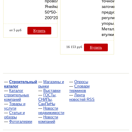
проволоки
точной
Ячейка
заточки
50*50-
предусмотрен
200*200мм…
регулируемые
упоры.
Металлические
от 5 руб
Купить
втулки…
16 153 руб
Купить
—
Строительный
—
Магазины и
—
Опросы
каталог
рынки
—
Словари
—
Каталог
—
Выставки
терминов
строительных
—
ГОСТы,
—
Лента
компаний
СНИПы,
новостей RSS
—
Товары и
СанПиНы
услуги
—
Новости
—
Статьи и
недвижимости
обзоры
—
Новости
—
Фотогалереи
компаний