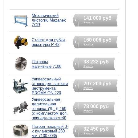
Механический
141 000 руб
листогиб Mazanek
Купить
ZGR
160 006 руб
Станок для рубки
арматуры Р-42
Купить
38 232 руб
Патроны
магнитные 7108
Купить
Универсальный
207 203 руб
станок для заточки
инструмента
Купить
PROMA ON-220
Универсальная
делительная
78 000 руб
головка УДГ-Д-160
Купить
(с комплектом доп.
принадлежностей)
Патрон токарный 3-
32 450 руб
х кулачковый 250
Купить
мм 7100-0035