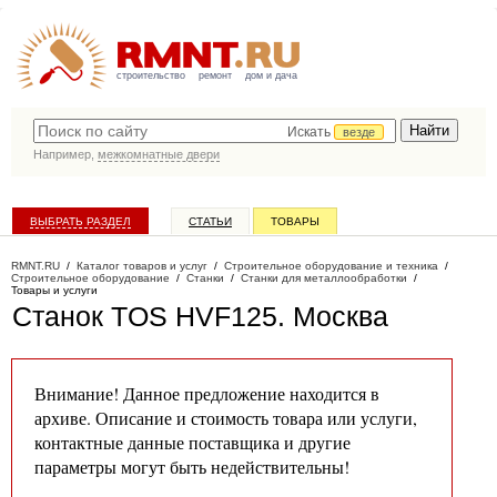
строительство
ремонт
дом и дача
Искать
везде
Например,
межкомнатные двери
ВЫБРАТЬ РАЗДЕЛ
СТАТЬИ
ТОВАРЫ
КАТАЛОГ КОМПАНИЙ
RMNT.RU
/
Каталог товаров и услуг
/
Строительное оборудование и техника
/
Строительное оборудование
/
Станки
/
Станки для металлообработки
/
Товары и услуги
Станок TOS HVF125
. Москва
Внимание! Данное предложение находится в
архиве. Описание и стоимость товара или услуги,
контактные данные поставщика и другие
параметры могут быть недействительны!