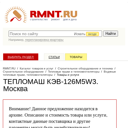
строительство
ремонт
дом и дача
Искать
везде
Например,
перепланировка квартиры
ВЫБРАТЬ РАЗДЕЛ
СТАТЬИ
ТОВАРЫ
КАТАЛОГ КОМПАНИЙ
RMNT.RU
/
Каталог товаров и услуг
/
Строительное оборудование и техника
/
Строительное оборудование
/
Тепловые пушки и тепловентиляторы
/
Водяные
тепловые пушки, тепловентиляторы
/
Товары и услуги
ТЕПЛОМАШ КЭВ-126M5W3
.
Москва
Внимание! Данное предложение находится в
архиве. Описание и стоимость товара или услуги,
контактные данные поставщика и другие
параметры могут быть недействительны!