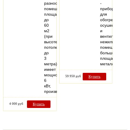
разнообразных
-
помещений
прибор
площадью
для
до
обогрева,
60
осушения
м2
и
(при
вентиляции
высоте
нежилых
потолков
помещений
до
большой
3
площади,
метра),
металлически
имеет
мощность
59 950 руб
Купить
6
кВт,
производительность…
4 000 руб
Купить