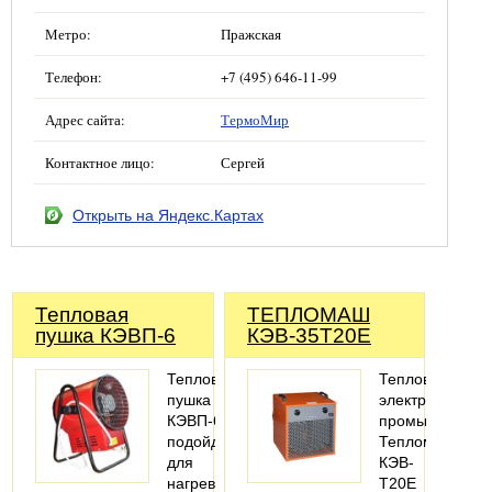
Метро:
Пражская
Телефон:
+7 (495) 646-11-99
Адрес сайта:
ТермоМир
Контактное лицо:
Сергей
Открыть на Яндекс.Картах
Тепловая
ТЕПЛОМАШ
пушка КЭВП-6
КЭВ-35Т20Е
Тепловая
Тепловентилят
пушка
электрический
КЭВП-6
промышленны
подойдет
Тепломаш
для
КЭВ-
нагрева
Т20E