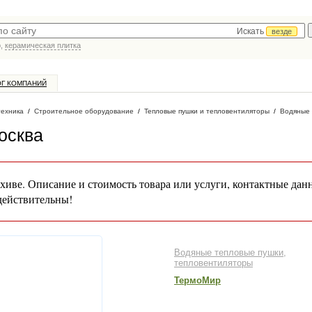
Искать
везде
р,
керамическая плитка
ОГ КОМПАНИЙ
техника
/
Строительное оборудование
/
Тепловые пушки и тепловентиляторы
/
Водяные 
осква
хиве. Описание и стоимость товара или услуги, контактные дан
действительны!
Водяные тепловые пушки,
тепловентиляторы
ТермоМир