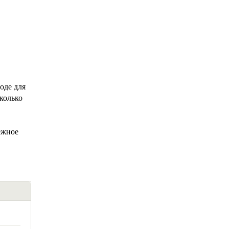
оде для
колько
ежное