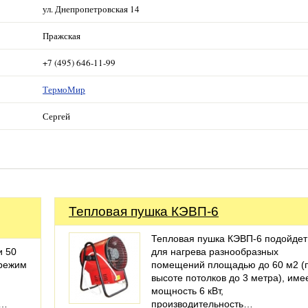
ул. Днепропетровская 14
Пражская
+7 (495) 646-11-99
ТермоМир
Сергей
Тепловая пушка КЭВП-6
Тепловая пушка КЭВП-6 подойдет
и 50
для нагрева разнообразных
 режим
помещений площадью до 60 м2 (
высоте потолков до 3 метра), име
мощность 6 кВт,
м…
производительность…