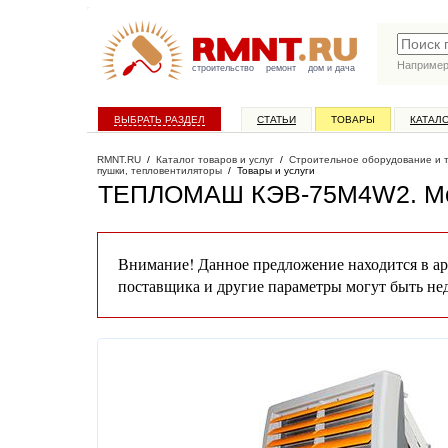
Наприме
строительство
ремонт
дом и дача
ВЫБРАТЬ РАЗДЕЛ
СТАТЬИ
ТОВАРЫ
КАТАЛ
RMNT.RU
/
Каталог товаров и услуг
/
Строительное оборудование и 
пушки, тепловентиляторы
/
Товары и услуги
ТЕПЛОМАШ КЭВ-75М4W2
. М
Внимание! Данное предложение находится в ар
поставщика и другие параметры могут быть не