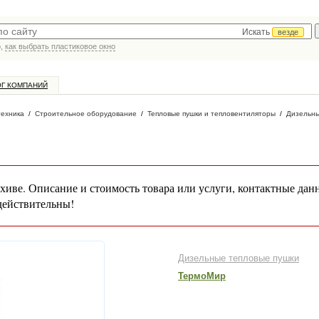
Искать
везде
р,
как выбрать пластиковое окно
ОГ КОМПАНИЙ
техника
/
Строительное оборудование
/
Тепловые пушки и тепловентиляторы
/
Дизельны
хиве. Описание и стоимость товара или услуги, контактные дан
действительны!
Дизельные тепловые пушки
ТермоМир