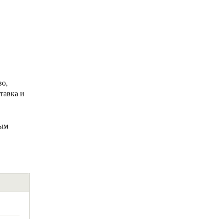
во,
тавка и
ным