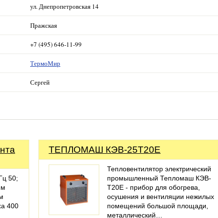
ул. Днепропетровская 14
Пражская
+7 (495) 646-11-99
ТермоМир
Сергей
анта
ТЕПЛОМАШ КЭВ-25Т20Е
Тепловентилятор электрический
Гц 50;
промышленный Тепломаш КЭВ-
им
Т20E - прибор для обогрева,
им
осушения и вентиляции нежилых
ха 400
помещений большой площади,
металлический…