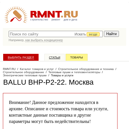
строительство
ремонт
дом и дача
Искать
везде
Например,
как выбрать кондиционер
ВЫБРАТЬ РАЗДЕЛ
СТАТЬИ
ТОВАРЫ
КАТАЛОГ КОМПАНИЙ
RMNT.RU
/
Каталог товаров и услуг
/
Строительное оборудование и техника
/
Строительное оборудование
/
Тепловые пушки и тепловентиляторы
/
Электрические тепловые пушки
/
Товары и услуги
BALLU BHP-P2-22
. Москва
Внимание! Данное предложение находится в
архиве. Описание и стоимость товара или услуги,
контактные данные поставщика и другие
параметры могут быть недействительны!