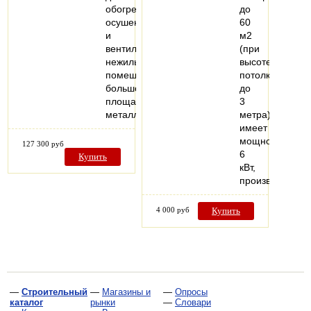
обогрева,
до
осушения
60
и
м2
вентиляции
(при
нежилых
высоте
помещений
потолков
большой
до
площади,
3
металлический…
метра),
имеет
мощность
127 300 руб
6
Купить
кВт,
производитель
4 000 руб
Купить
—
Строительный
—
Магазины и
—
Опросы
каталог
рынки
—
Словари