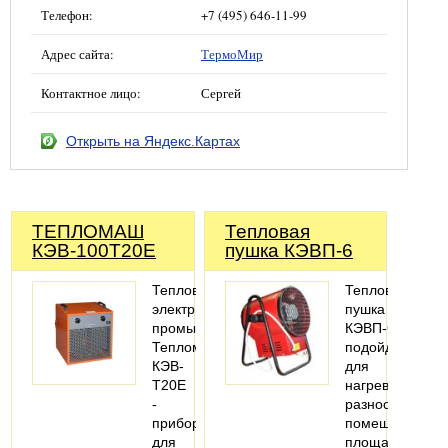
Телефон:
+7 (495) 646-11-99
Адрес сайта:
ТермоМир
Контактное лицо:
Сергей
Открыть на Яндекс.Картах
ТЕПЛОМАШ
Тепловая
КЭВ-100Т20Е
пушка КЭВП-6
Тепловентилятор
Тепловая
электрический
пушка
промышленный
КЭВП-6
Тепломаш
подойдет
КЭВ-
для
Т20E
нагрева
-
разнообразных
прибор
помещений
для
площадью