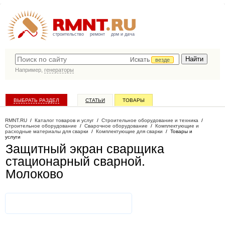
строительство
ремонт
дом и дача
Искать
везде
Например,
генераторы
ВЫБРАТЬ РАЗДЕЛ
СТАТЬИ
ТОВАРЫ
КАТАЛОГ КОМПАНИЙ
RMNT.RU
/
Каталог товаров и услуг
/
Строительное оборудование и техника
/
Строительное оборудование
/
Сварочное оборудование
/
Комплектующие и
расходные материалы для сварки
/
Комплектующие для сварки
/
Товары и
услуги
Защитный экран сварщика
стационарный сварной
.
Молоково