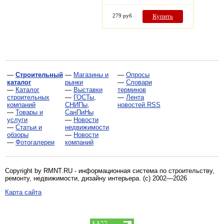
279 руб
Купить
—
Строительный
—
Магазины и
—
Опросы
каталог
рынки
—
Словари
—
Каталог
—
Выставки
терминов
строительных
—
ГОСТы,
—
Лента
компаний
СНИПы,
новостей RSS
—
Товары и
СанПиНы
услуги
—
Новости
—
Статьи и
недвижимости
обзоры
—
Новости
—
Фотогалереи
компаний
Copyright by RMNT.RU - информационная система по
строительству,
ремонту, недвижимости, дизайну интерьера
. (c) 2002—2026
Карта сайта