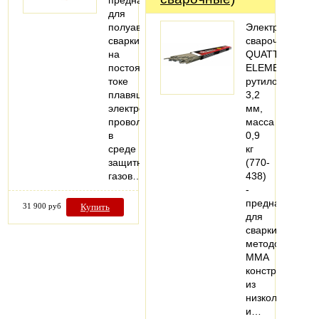
для
полуавтоматической
Электроды
сварки
сварочные
на
QUATTRO
постоянном
ELEMENTI
токе
рутиловые,
плавящейся
3,2
электродной
мм,
проволокой
масса
в
0,9
среде
кг
защитных
(770-
газов…
438)
-
предназначен
31 900 руб
Купить
для
сварки
методом
MMA
конструкций
из
низколегирова
и…