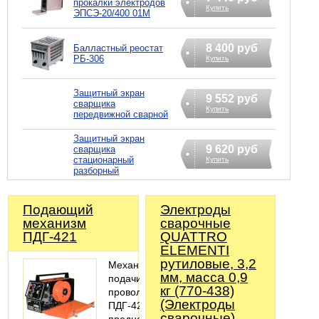
прокалки электродов
Купить
ЭПСЭ-20/400 01М
8 400 руб
Балластный реостат
РБ-306
Купить
Защитный экран
9 552 руб
сварщика
Купить
передвижной сварной
Защитный экран
9 620 руб
сварщика
стационарный
Купить
разборный
Подающий
Электроды
механизм
сварочные
ПДГ-421
QUATTRO
ELEMENTI
рутиловые, 3,2
Механизм
мм, масса 0,9
подачи
кг (770-438)
проволоки
(Электроды
ПДГ-421
сварочные)
предназначен