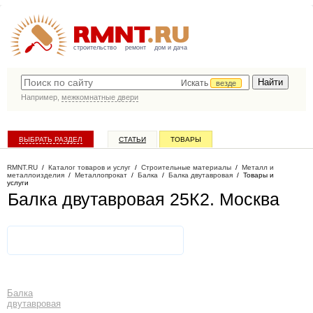
строительство
ремонт
дом и дача
Искать
везде
Например,
межкомнатные двери
ВЫБРАТЬ РАЗДЕЛ
СТАТЬИ
ТОВАРЫ
КАТАЛОГ КОМПАНИЙ
RMNT.RU
/
Каталог товаров и услуг
/
Строительные материалы
/
Металл и
металлоизделия
/
Металлопрокат
/
Балка
/
Балка двутавровая
/
Товары и
услуги
Балка двутавровая 25К2
. Москва
Балка
двутавровая