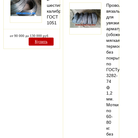
шестигранник
Проволока
калиброванный
вязальная
ГОСТ
для
1051
увязки
арматуры
(обожженая,
от 90 000 до 130 000 руб
мягкая,
Купить
термообработа
без
покрытия
по
ГОСТу
3282-
74
ф
1,2
мм.
Мотки
по
60-
80
кг.
без