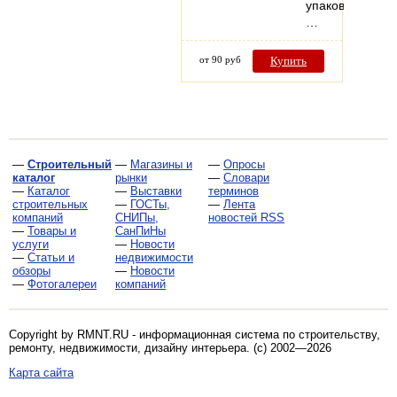
упаковки.
…
от 90 руб
Купить
—
Строительный
—
Магазины и
—
Опросы
каталог
рынки
—
Словари
—
Каталог
—
Выставки
терминов
строительных
—
ГОСТы,
—
Лента
компаний
СНИПы,
новостей RSS
—
Товары и
СанПиНы
услуги
—
Новости
—
Статьи и
недвижимости
обзоры
—
Новости
—
Фотогалереи
компаний
Copyright by RMNT.RU - информационная система по
строительству,
ремонту, недвижимости, дизайну интерьера
. (c) 2002—2026
Карта сайта