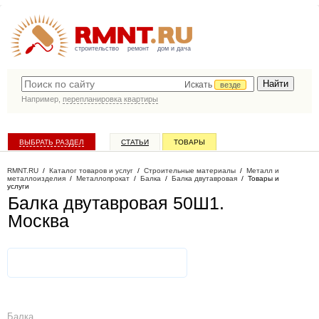
строительство
ремонт
дом и дача
Искать
везде
Например,
перепланировка квартиры
ВЫБРАТЬ РАЗДЕЛ
СТАТЬИ
ТОВАРЫ
КАТАЛОГ КОМПАНИЙ
RMNT.RU
/
Каталог товаров и услуг
/
Строительные материалы
/
Металл и
металлоизделия
/
Металлопрокат
/
Балка
/
Балка двутавровая
/
Товары и
услуги
Балка двутавровая 50Ш1
.
Москва
Балка