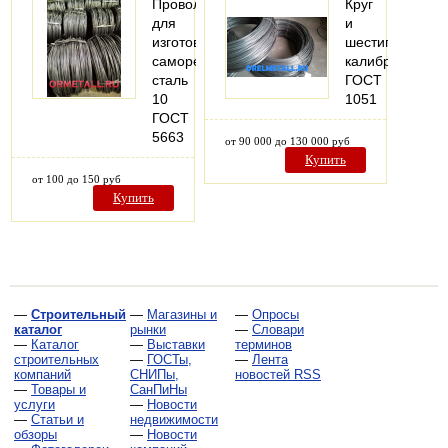
Проволока
Круг
для
и
изготовления
шестигранник
саморезов
калиброванный
сталь
ГОСТ
10
1051
ГОСТ
5663
от 90 000 до 130 000 руб
Купить
от 100 до 150 руб
Купить
—
Строительный
—
Магазины и
—
Опросы
каталог
рынки
—
Словари
—
Каталог
—
Выставки
терминов
строительных
—
ГОСТы,
—
Лента
компаний
СНИПы,
новостей RSS
—
Товары и
СанПиНы
услуги
—
Новости
—
Статьи и
недвижимости
обзоры
—
Новости