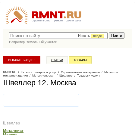
строительство
ремонт
дом и дача
Искать
везде
Например,
земельный участок
ВЫБРАТЬ РАЗДЕЛ
СТАТЬИ
ТОВАРЫ
КАТАЛОГ КОМПАНИЙ
RMNT.RU
/
Каталог товаров и услуг
/
Строительные материалы
/
Металл и
металлоизделия
/
Металлопрокат
/
Швеллер
/
Товары и услуги
Швеллер 12
. Москва
Швеллер
Металлист
Маркет