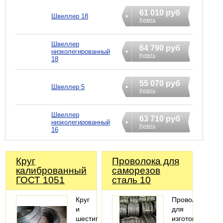
61 010 руб
Швеллер 18
Купить
Швеллер
64 790 руб
низколегированный
Купить
18
55 070 руб
Швеллер 5
Купить
Швеллер
63 710 руб
низколегированный
Купить
16
Круг
Проволока для
калиброванный
саморезов
ГОСТ 1051
сталь 10
Круг
Проволока
и
для
шестигранник
изготовления