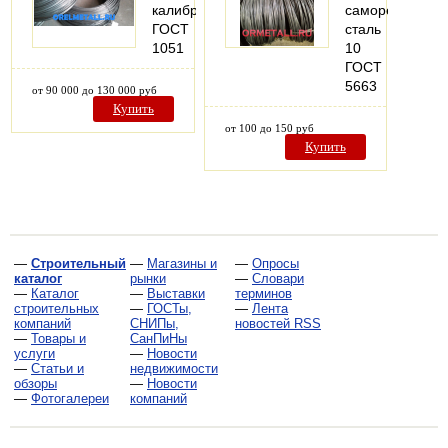
калиброванный
саморезов
ГОСТ
сталь
1051
10
ГОСТ
5663
от 90 000 до 130 000 руб
Купить
от 100 до 150 руб
Купить
—
Строительный
—
Магазины и
—
Опросы
каталог
рынки
—
Словари
—
Каталог
—
Выставки
терминов
строительных
—
ГОСТы,
—
Лента
компаний
СНИПы,
новостей RSS
—
Товары и
СанПиНы
услуги
—
Новости
—
Статьи и
недвижимости
обзоры
—
Новости
—
Фотогалереи
компаний