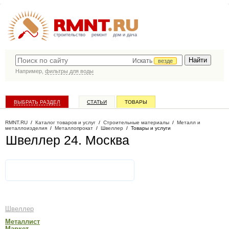
строительство
ремонт
дом и дача
Искать
везде
Например,
фильтры для воды
ВЫБРАТЬ РАЗДЕЛ
СТАТЬИ
ТОВАРЫ
КАТАЛОГ КОМПАНИЙ
RMNT.RU
/
Каталог товаров и услуг
/
Строительные материалы
/
Металл и
металлоизделия
/
Металлопрокат
/
Швеллер
/
Товары и услуги
Швеллер 24
. Москва
Швеллер
Металлист
Маркет