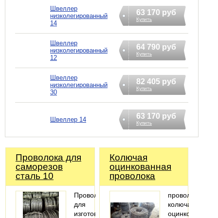
Швеллер
63 170 руб
низколегированный
Купить
14
Швеллер
64 790 руб
низколегированный
Купить
12
Швеллер
82 405 руб
низколегированный
Купить
30
63 170 руб
Швеллер 14
Купить
Проволока для
Колючая
саморезов
оцинкованная
сталь 10
проволока
Проволока
проволока
для
колючая
изготовления
оцинкованная