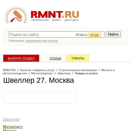
строительство
ремонт
дом и дача
Искать
везде
Например,
керамическая плитка
ВЫБРАТЬ РАЗДЕЛ
СТАТЬИ
ТОВАРЫ
КАТАЛОГ КОМПАНИЙ
RMNT.RU
/
Каталог товаров и услуг
/
Строительные материалы
/
Металл и
металлоизделия
/
Металлопрокат
/
Швеллер
/
Товары и услуги
Швеллер 27
. Москва
Швеллер
Металлист
Маркет