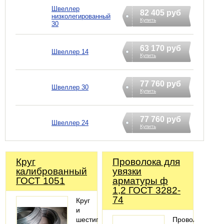
Швеллер
82 405 руб
низколегированный
Купить
30
63 170 руб
Швеллер 14
Купить
77 760 руб
Швеллер 30
Купить
77 760 руб
Швеллер 24
Купить
Круг
Проволока для
калиброванный
увязки
ГОСТ 1051
арматуры ф
1,2 ГОСТ 3282-
74
Круг
и
шестигранник
Проволока