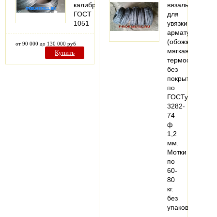
калиброванный
вязальная
ГОСТ
для
1051
увязки
арматуры
(обожженая,
от 90 000 до 130 000 руб
мягкая,
Купить
термообработа
без
покрытия
по
ГОСТу
3282-
74
ф
1,2
мм.
Мотки
по
60-
80
кг.
без
упаковки.
…