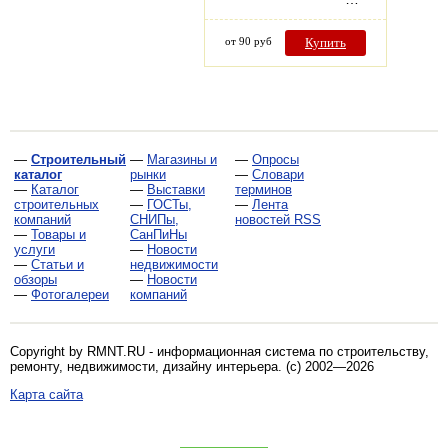
от 90 руб
Купить
—
Строительный
—
Магазины и
—
Опросы
каталог
рынки
—
Словари
—
Каталог
—
Выставки
терминов
строительных
—
ГОСТы,
—
Лента
компаний
СНИПы,
новостей RSS
—
Товары и
СанПиНы
услуги
—
Новости
—
Статьи и
недвижимости
обзоры
—
Новости
—
Фотогалереи
компаний
Copyright by RMNT.RU - информационная система по
строительству,
ремонту, недвижимости, дизайну интерьера
. (c) 2002—2026
Карта сайта