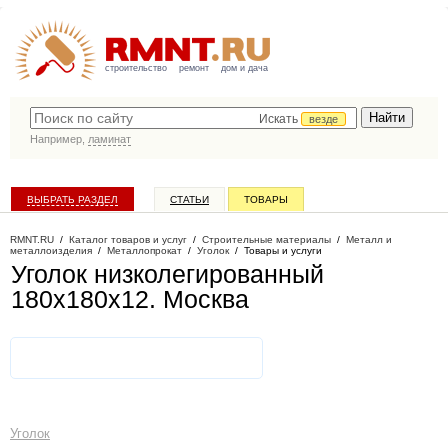
строительство
ремонт
дом и дача
Искать
везде
Например,
ламинат
ВЫБРАТЬ РАЗДЕЛ
СТАТЬИ
ТОВАРЫ
КАТАЛОГ КОМПАНИЙ
RMNT.RU
/
Каталог товаров и услуг
/
Строительные материалы
/
Металл и
металлоизделия
/
Металлопрокат
/
Уголок
/
Товары и услуги
Уголок низколегированный
180х180х12
. Москва
Уголок