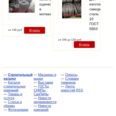
оцинкованная
изготовления
в
саморезов
мотках
сталь
10
ГОСТ
5663
от 140 руб
Купить
от 100 до 150 руб
Купить
—
Строительный
—
Магазины и
—
Опросы
каталог
рынки
—
Словари
—
Каталог
—
Выставки
терминов
строительных
—
ГОСТы,
—
Лента
компаний
СНИПы,
новостей RSS
—
Товары и
СанПиНы
услуги
—
Новости
—
Статьи и
недвижимости
обзоры
—
Новости
—
Фотогалереи
компаний