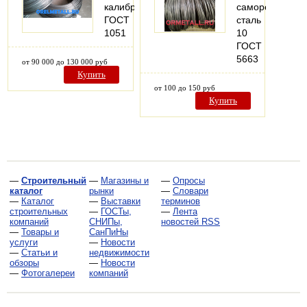
калиброванный
саморезов
ГОСТ
сталь
1051
10
ГОСТ
5663
от 90 000 до 130 000 руб
Купить
от 100 до 150 руб
Купить
—
Строительный
—
Магазины и
—
Опросы
каталог
рынки
—
Словари
—
Каталог
—
Выставки
терминов
строительных
—
ГОСТы,
—
Лента
компаний
СНИПы,
новостей RSS
—
Товары и
СанПиНы
услуги
—
Новости
—
Статьи и
недвижимости
обзоры
—
Новости
—
Фотогалереи
компаний