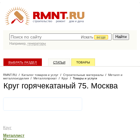
строительство
ремонт
дом и дача
Искать
везде
Например,
генераторы
ВЫБРАТЬ РАЗДЕЛ
СТАТЬИ
ТОВАРЫ
КАТАЛОГ КОМПАНИЙ
RMNT.RU
/
Каталог товаров и услуг
/
Строительные материалы
/
Металл и
металлоизделия
/
Металлопрокат
/
Круг
/
Товары и услуги
Круг горячекатаный 75
. Москва
Круг
Металлист
Маркет