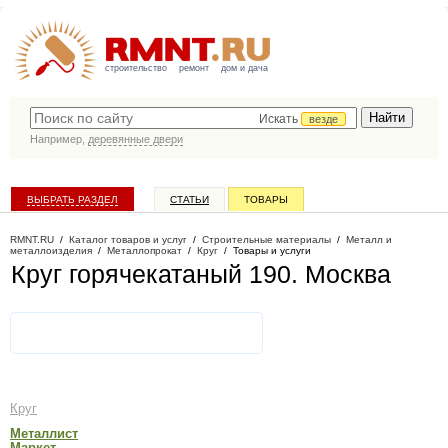
строительство
ремонт
дом и дача
Искать
везде
Например,
деревянные двери
ВЫБРАТЬ РАЗДЕЛ
СТАТЬИ
ТОВАРЫ
КАТАЛОГ КОМПАНИЙ
RMNT.RU
/
Каталог товаров и услуг
/
Строительные материалы
/
Металл и
металлоизделия
/
Металлопрокат
/
Круг
/
Товары и услуги
Круг горячекатаный 190
. Москва
Круг
Металлист
Маркет