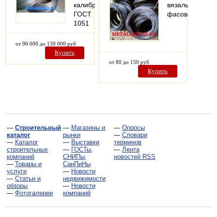
калиброванный
вязальная
ГОСТ
фасованная
1051
от 90 000 до 130 000 руб
Купить
от 80 до 150 руб
Купить
—
Строительный
—
Магазины и
—
Опросы
каталог
рынки
—
Словари
—
Каталог
—
Выставки
терминов
строительных
—
ГОСТы,
—
Лента
компаний
СНИПы,
новостей RSS
—
Товары и
СанПиНы
услуги
—
Новости
—
Статьи и
недвижимости
обзоры
—
Новости
—
Фотогалереи
компаний