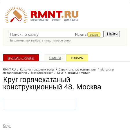
строительство
ремонт
дом и дача
Искать
везде
Например,
как выбрать пластиковое окно
ВЫБРАТЬ РАЗДЕЛ
СТАТЬИ
ТОВАРЫ
КАТАЛОГ КОМПАНИЙ
RMNT.RU
/
Каталог товаров и услуг
/
Строительные материалы
/
Металл и
металлоизделия
/
Металлопрокат
/
Круг
/
Товары и услуги
Круг горячекатаный
конструкционный 48
. Москва
Круг