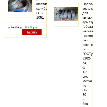
шестигранник
Проволока
калиброванный
вязальная
ГОСТ
для
1051
увязки
арматуры
(обожженая,
от 90 000 до 130 000 руб
мягкая,
Купить
термообработа
без
покрытия
по
ГОСТу
3282-
74
ф
1,2
мм.
Мотки
по
60-
80
кг.
без