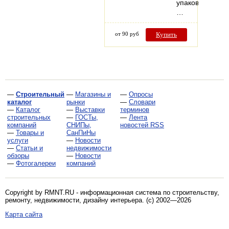
упаковки.
…
от 90 руб
Купить
—
Строительный
—
Магазины и
—
Опросы
каталог
рынки
—
Словари
—
Каталог
—
Выставки
терминов
строительных
—
ГОСТы,
—
Лента
компаний
СНИПы,
новостей RSS
—
Товары и
СанПиНы
услуги
—
Новости
—
Статьи и
недвижимости
обзоры
—
Новости
—
Фотогалереи
компаний
Copyright by RMNT.RU - информационная система по
строительству,
ремонту, недвижимости, дизайну интерьера
. (c) 2002—2026
Карта сайта