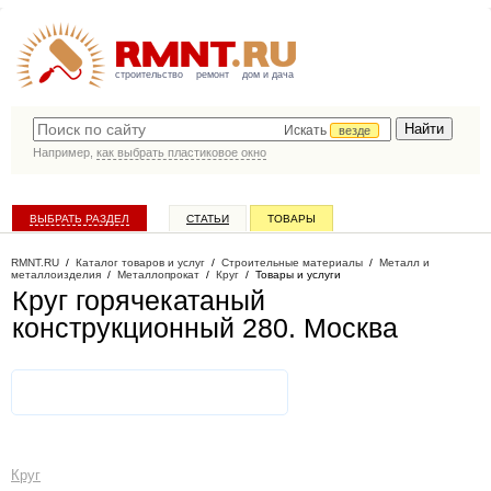
строительство
ремонт
дом и дача
Искать
везде
Например,
как выбрать пластиковое окно
ВЫБРАТЬ РАЗДЕЛ
СТАТЬИ
ТОВАРЫ
КАТАЛОГ КОМПАНИЙ
RMNT.RU
/
Каталог товаров и услуг
/
Строительные материалы
/
Металл и
металлоизделия
/
Металлопрокат
/
Круг
/
Товары и услуги
Круг горячекатаный
конструкционный 280
. Москва
Круг