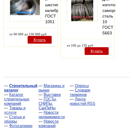
шестигранник
изготовления
калиброванный
саморезов
ГОСТ
сталь
1051
10
ГОСТ
5663
от 90 000 до 130 000 руб
Купить
от 100 до 150 руб
Купить
—
Строительный
—
Магазины и
—
Опросы
каталог
рынки
—
Словари
—
Каталог
—
Выставки
терминов
строительных
—
ГОСТы,
—
Лента
компаний
СНИПы,
новостей RSS
—
Товары и
СанПиНы
услуги
—
Новости
—
Статьи и
недвижимости
обзоры
—
Новости
—
Фотогалереи
компаний