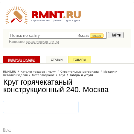
строительство
ремонт
дом и дача
Искать
везде
Например,
керамическая плитка
ВЫБРАТЬ РАЗДЕЛ
СТАТЬИ
ТОВАРЫ
КАТАЛОГ КОМПАНИЙ
RMNT.RU
/
Каталог товаров и услуг
/
Строительные материалы
/
Металл и
металлоизделия
/
Металлопрокат
/
Круг
/
Товары и услуги
Круг горячекатаный
конструкционный 240
. Москва
Круг