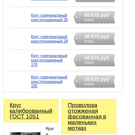
49 670 руб
Круг горячекатаный
конструкционный 26
Купить
49 670 руб
Круг горячекатаный
конструкционный 28
Купить
Круг горячекатаный
49 670 руб
конструкционный
Купить
170
Круг горячекатаный
49 670 руб
конструкционный
Купить
105
Круг
Проволока
калиброванный
отожженая
ГОСТ 1051
фасованная в
маленьких
мотках
Круг
и