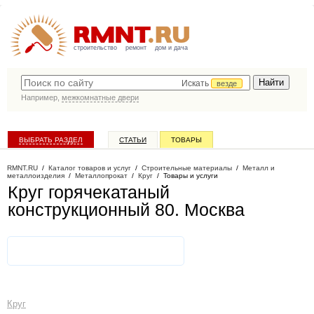
строительство
ремонт
дом и дача
Искать
везде
Например,
межкомнатные двери
ВЫБРАТЬ РАЗДЕЛ
СТАТЬИ
ТОВАРЫ
КАТАЛОГ КОМПАНИЙ
RMNT.RU
/
Каталог товаров и услуг
/
Строительные материалы
/
Металл и
металлоизделия
/
Металлопрокат
/
Круг
/
Товары и услуги
Круг горячекатаный
конструкционный 80
. Москва
Круг