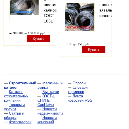
шестигранник
проволока
калиброванный
вязальная
ГОСТ
фасованная
1051
от 90 000 до 130 000 руб
Купить
от 80 до 150 руб
Купить
—
Строительный
—
Магазины и
—
Опросы
каталог
рынки
—
Словари
—
Каталог
—
Выставки
терминов
строительных
—
ГОСТы,
—
Лента
компаний
СНИПы,
новостей RSS
—
Товары и
СанПиНы
услуги
—
Новости
—
Статьи и
недвижимости
обзоры
—
Новости
—
Фотогалереи
компаний