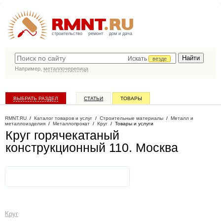
строительство
ремонт
дом и дача
Искать
везде
Например,
металлочерепица
ВЫБРАТЬ РАЗДЕЛ
СТАТЬИ
ТОВАРЫ
КАТАЛОГ КОМПАНИЙ
RMNT.RU
/
Каталог товаров и услуг
/
Строительные материалы
/
Металл и
металлоизделия
/
Металлопрокат
/
Круг
/
Товары и услуги
Круг горячекатаный
конструкционный 110
. Москва
Круг