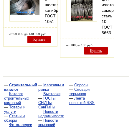
шестигранник
изготовления
калиброванный
саморезов
ГОСТ
сталь
1051
10
ГОСТ
5663
от 90 000 до 130 000 руб
Купить
от 100 до 150 руб
Купить
—
Строительный
—
Магазины и
—
Опросы
каталог
рынки
—
Словари
—
Каталог
—
Выставки
терминов
строительных
—
ГОСТы,
—
Лента
компаний
СНИПы,
новостей RSS
—
Товары и
СанПиНы
услуги
—
Новости
—
Статьи и
недвижимости
обзоры
—
Новости
—
Фотогалереи
компаний