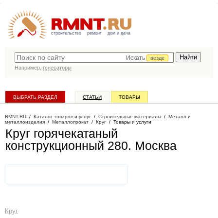
строительство
ремонт
дом и дача
Искать
везде
Например,
генераторы
ВЫБРАТЬ РАЗДЕЛ
СТАТЬИ
ТОВАРЫ
КАТАЛОГ КОМПАНИЙ
RMNT.RU
/
Каталог товаров и услуг
/
Строительные материалы
/
Металл и
металлоизделия
/
Металлопрокат
/
Круг
/
Товары и услуги
Круг горячекатаный
конструкционный 280
. Москва
Круг