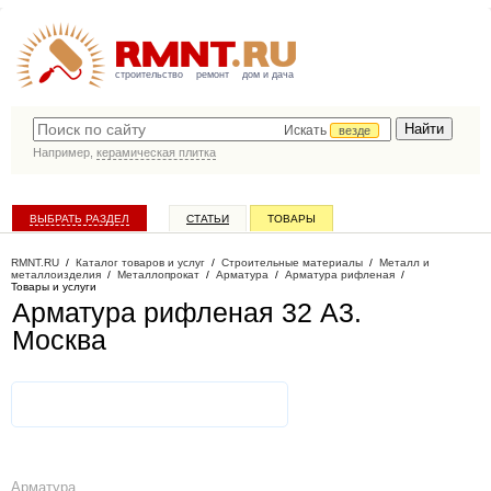
строительство
ремонт
дом и дача
Искать
везде
Например,
керамическая плитка
ВЫБРАТЬ РАЗДЕЛ
СТАТЬИ
ТОВАРЫ
КАТАЛОГ КОМПАНИЙ
RMNT.RU
/
Каталог товаров и услуг
/
Строительные материалы
/
Металл и
металлоизделия
/
Металлопрокат
/
Арматура
/
Арматура рифленая
/
Товары и услуги
Арматура рифленая 32 А3
.
Москва
Арматура