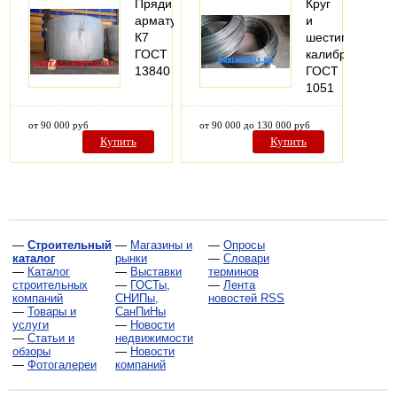
Пряди
Круг
арматурные
и
К7
шестигранник
ГОСТ
калиброванный
13840
ГОСТ
1051
от 90 000 руб
от 90 000 до 130 000 руб
Купить
Купить
—
Строительный
—
Магазины и
—
Опросы
каталог
рынки
—
Словари
—
Каталог
—
Выставки
терминов
строительных
—
ГОСТы,
—
Лента
компаний
СНИПы,
новостей RSS
—
Товары и
СанПиНы
услуги
—
Новости
—
Статьи и
недвижимости
обзоры
—
Новости
—
Фотогалереи
компаний