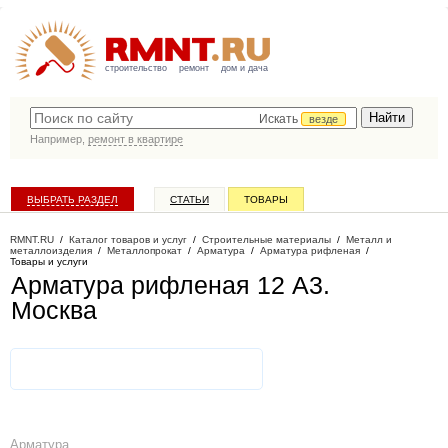
строительство
ремонт
дом и дача
Искать
везде
Например,
ремонт в квартире
ВЫБРАТЬ РАЗДЕЛ
СТАТЬИ
ТОВАРЫ
КАТАЛОГ КОМПАНИЙ
RMNT.RU
/
Каталог товаров и услуг
/
Строительные материалы
/
Металл и
металлоизделия
/
Металлопрокат
/
Арматура
/
Арматура рифленая
/
Товары и услуги
Арматура рифленая 12 А3
.
Москва
Арматура