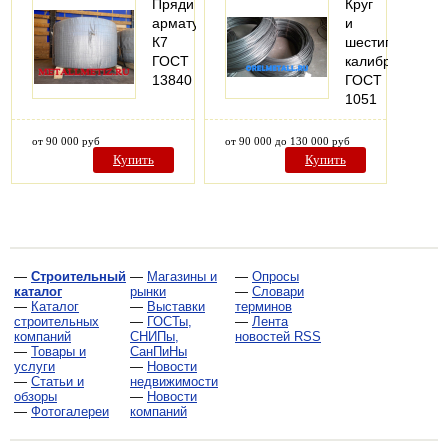
Пряди
Круг
арматурные
и
К7
шестигранник
ГОСТ
калиброванный
13840
ГОСТ
1051
от 90 000 руб
от 90 000 до 130 000 руб
Купить
Купить
—
Строительный
—
Магазины и
—
Опросы
каталог
рынки
—
Словари
—
Каталог
—
Выставки
терминов
строительных
—
ГОСТы,
—
Лента
компаний
СНИПы,
новостей RSS
—
Товары и
СанПиНы
услуги
—
Новости
—
Статьи и
недвижимости
обзоры
—
Новости
—
Фотогалереи
компаний