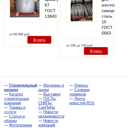
К7
изготовления
ГОСТ
саморезов
13840
сталь
10
ГОСТ
5663
от 90 000 руб
Купить
от 100 до 150 руб
Купить
—
Строительный
—
Магазины и
—
Опросы
каталог
рынки
—
Словари
—
Каталог
—
Выставки
терминов
строительных
—
ГОСТы,
—
Лента
компаний
СНИПы,
новостей RSS
—
Товары и
СанПиНы
услуги
—
Новости
—
Статьи и
недвижимости
обзоры
—
Новости
—
Фотогалереи
компаний