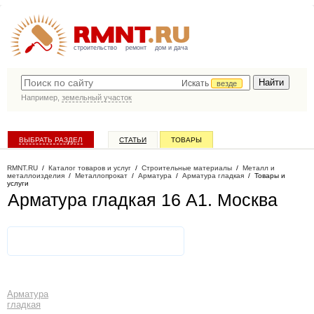
строительство
ремонт
дом и дача
Искать
везде
Например,
земельный участок
ВЫБРАТЬ РАЗДЕЛ
СТАТЬИ
ТОВАРЫ
КАТАЛОГ КОМПАНИЙ
RMNT.RU
/
Каталог товаров и услуг
/
Строительные материалы
/
Металл и
металлоизделия
/
Металлопрокат
/
Арматура
/
Арматура гладкая
/
Товары и
услуги
Арматура гладкая 16 А1
. Москва
Арматура
гладкая