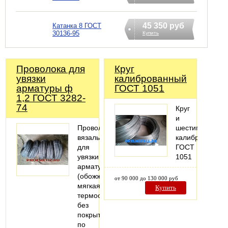
45 350 руб
Катанка 8 ГОСТ
30136-95
Купить
Проволока для
Круг
увязки
калиброванный
арматуры ф
ГОСТ 1051
1,2 ГОСТ 3282-
74
Круг
и
Проволока
шестигранник
вязальная
калиброванный
для
ГОСТ
увязки
1051
арматуры
(обожженая,
от 90 000 до 130 000 руб
мягкая,
Купить
термообработанная)
без
покрытия
по