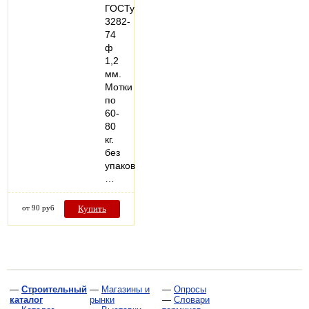
ГОСТу
3282-
74
ф
1,2
мм.
Мотки
по
60-
80
кг.
без
упаковки.
…
от 90 руб
Купить
—
Строительный
—
Магазины и
—
Опросы
каталог
рынки
—
Словари