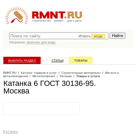
строительство
ремонт
дом и дача
Искать
везде
Например,
фильтры для воды
ВЫБРАТЬ РАЗДЕЛ
СТАТЬИ
ТОВАРЫ
КАТАЛОГ КОМПАНИЙ
RMNT.RU
/
Каталог товаров и услуг
/
Строительные материалы
/
Металл и
металлоизделия
/
Металлопрокат
/
Катанка
/
Товары и услуги
Катанка 6 ГОСТ 30136-95
.
Москва
Катанка