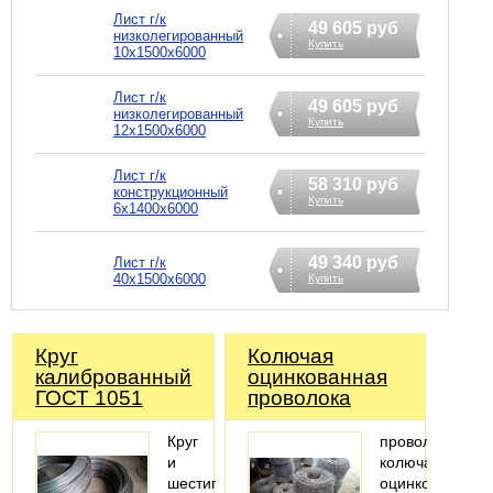
Лист г/к
49 605 руб
низколегированный
Купить
10х1500х6000
Лист г/к
49 605 руб
низколегированный
Купить
12х1500х6000
Лист г/к
58 310 руб
конструкционный
Купить
6х1400х6000
49 340 руб
Лист г/к
40х1500х6000
Купить
Круг
Колючая
калиброванный
оцинкованная
ГОСТ 1051
проволока
Круг
проволока
и
колючая
шестигранник
оцинкованная