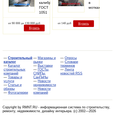
калиброванный
в
ГОСТ
мотках
1051
от 90 000 до 130 000 руб
от 140 руб
Купить
Купить
—
Строительный
—
Магазины и
—
Опросы
каталог
рынки
—
Словари
—
Каталог
—
Выставки
терминов
строительных
—
ГОСТы,
—
Лента
компаний
СНИПы,
новостей RSS
—
Товары и
СанПиНы
услуги
—
Новости
—
Статьи и
недвижимости
обзоры
—
Новости
—
Фотогалереи
компаний
Copyright by RMNT.RU - информационная система по
строительству,
ремонту, недвижимости, дизайну интерьера
. (c) 2002—2026