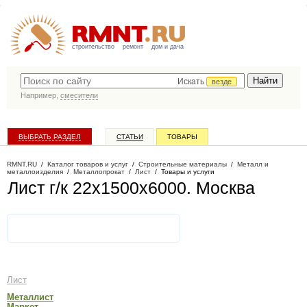
строительство
ремонт
дом и дача
Искать
везде
Например,
смесители
ВЫБРАТЬ РАЗДЕЛ
СТАТЬИ
ТОВАРЫ
КАТАЛОГ КОМПАНИЙ
RMNT.RU
/
Каталог товаров и услуг
/
Строительные материалы
/
Металл и
металлоизделия
/
Металлопрокат
/
Лист
/
Товары и услуги
Лист г/к 22х1500х6000
. Москва
Лист
Металлист
Маркет