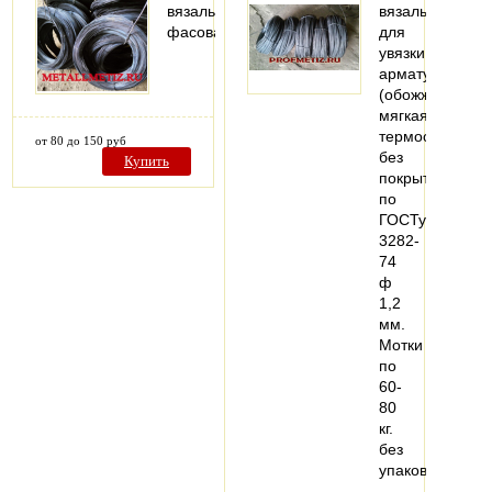
вязальная
вязальная
фасованная
для
увязки
арматуры
(обожженая,
мягкая,
термообработа
от 80 до 150 руб
без
Купить
покрытия
по
ГОСТу
3282-
74
ф
1,2
мм.
Мотки
по
60-
80
кг.
без
упаковки.
…