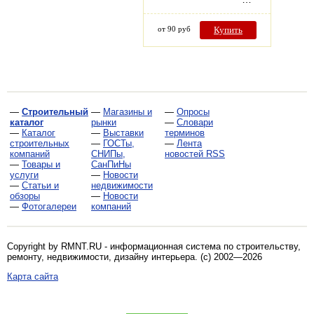
от 90 руб
Купить
—
Строительный
—
Магазины и
—
Опросы
каталог
рынки
—
Словари
—
Каталог
—
Выставки
терминов
строительных
—
ГОСТы,
—
Лента
компаний
СНИПы,
новостей RSS
—
Товары и
СанПиНы
услуги
—
Новости
—
Статьи и
недвижимости
обзоры
—
Новости
—
Фотогалереи
компаний
Copyright by RMNT.RU - информационная система по
строительству,
ремонту, недвижимости, дизайну интерьера
. (c) 2002—2026
Карта сайта