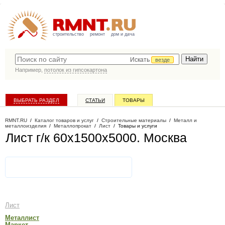
строительство
ремонт
дом и дача
Искать
везде
Например,
потолок из гипсокартона
ВЫБРАТЬ РАЗДЕЛ
СТАТЬИ
ТОВАРЫ
КАТАЛОГ КОМПАНИЙ
RMNT.RU
/
Каталог товаров и услуг
/
Строительные материалы
/
Металл и
металлоизделия
/
Металлопрокат
/
Лист
/
Товары и услуги
Лист г/к 60х1500х5000
. Москва
Лист
Металлист
Маркет